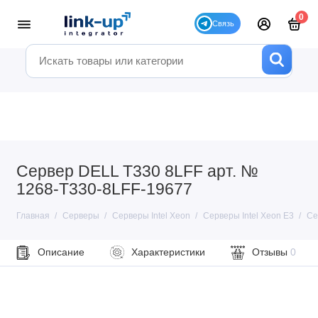
0
Сервер DELL T330 8LFF арт. №
1268-T330-8LFF-19677
Главная
Серверы
Серверы Intel Xeon
Серверы Intel Xeon E3
Се
Описание
Характеристики
Отзывы
0