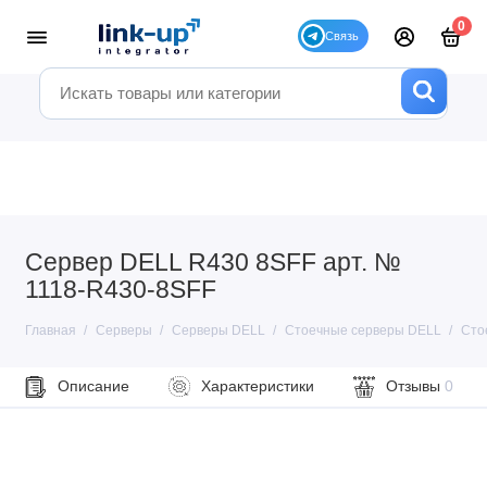
0
Сервер DELL R430 8SFF арт. №
1118-R430-8SFF
Главная
Серверы
Серверы DELL
Стоечные серверы DELL
Сто
Описание
Характеристики
Отзывы
0