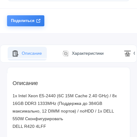
Поделиться
Описание
Характеристики
О
Описание
1x Intel Xeon E5-2440 (6C 15M Cache 2.40 GHz) / 8x
16GB DDR3 1333MHz (Поддержка до 384GB
максимально, 12 DIMM портов) / noHDD / 1x DELL
550W
Сконфигурировать
DELL R420 4LFF