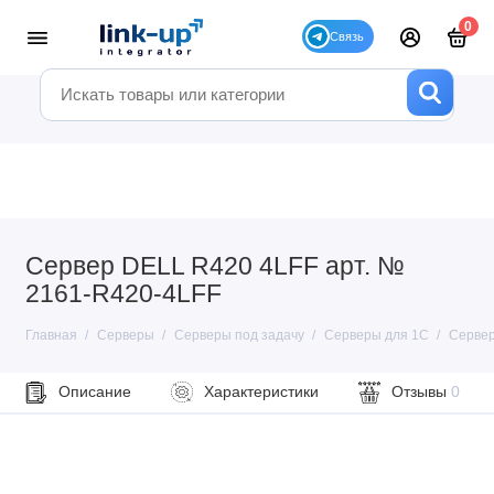
0
Сервер DELL R420 4LFF арт. №
2161-R420-4LFF
Главная
Серверы
Серверы под задачу
Серверы для 1С
Сервер
Описание
Характеристики
Отзывы
0