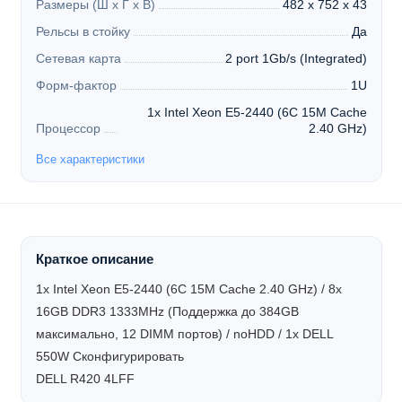
Размеры (Ш х Г х В)
482 x 752 x 43
Рельсы в стойку
Да
Сетевая карта
2 port 1Gb/s (Integrated)
Форм-фактор
1U
1x Intel Xeon E5-2440 (6C 15M Cache
Процессор
2.40 GHz)
Все характеристики
Краткое описание
1x Intel Xeon E5-2440 (6C 15M Cache 2.40 GHz) / 8x
16GB DDR3 1333MHz (Поддержка до 384GB
максимально, 12 DIMM портов) / noHDD / 1x DELL
550W
Сконфигурировать
DELL R420 4LFF