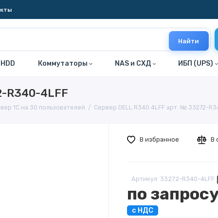
акты
Найти
 HDD
Коммутаторы
NAS и СХД
ИБП (UPS)
2-R340-4LFF
вер 1С на 30 пользователей
Сервер DELL R340 4LFF арт. № 33272-R
В избранное
В 
Артикул: 33272-R340-4LFF
по запрос
с НДС