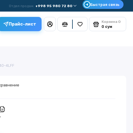
Отдел продаж
+998 95 980 72 80
Корзина
0
Прайс-лист
0 сум
340-4LFF
сравнение
у