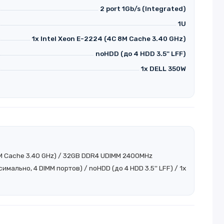
2 port 1Gb/s (Integrated)
1U
1x Intel Xeon E-2224 (4C 8M Cache 3.40 GHz)
noHDD (до 4 HDD 3.5'' LFF)
1x DELL 350W
 8M Cache 3.40 GHz) / 32GB DDR4 UDIMM 2400MHz
ально, 4 DIMM портов) / noHDD (до 4 HDD 3.5'' LFF) / 1x