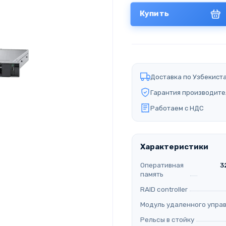
Купить
Доставка по Узбекист
Гарантия производите
Работаем с НДС
Характеристики
Оперативная
3
память
RAID controller
Модуль удаленного упра
Рельсы в стойку