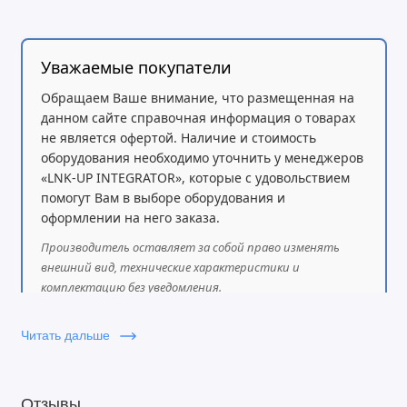
Максимальное энергопотребление: 21 Вт
Максимальное энергопотребление без насадок: 11 Вт
PoE in: Пассивное PoE
Уважаемые покупатели
Тип охлаждения: Пассивный
Обращаем Ваше внимание, что размещенная на
Входное напряжение PoE: 18–28 В
данном сайте справочная информация о товарах
не является офертой. Наличие и стоимость
оборудования необходимо уточнить у менеджеров
«LNK-UP INTEGRATOR», которые с удовольствием
Характеристики беспроводной связи – 2,4 ГГц
помогут Вам в выборе оборудования и
оформлении на него заказа.
Максимальная скорость: 574 Мбит/с
Количество цепей: 2
Производитель оставляет за собой право изменять
Стандарты: 802.11b/g/n/ax
внешний вид, технические характеристики и
комплектацию без уведомления.
Коэффициент усиления антенны: 12 дБи
Модель чипа: IPQ-5010
Поколение Wi-Fi: Wi-Fi 6
Читать дальше
Отзывы