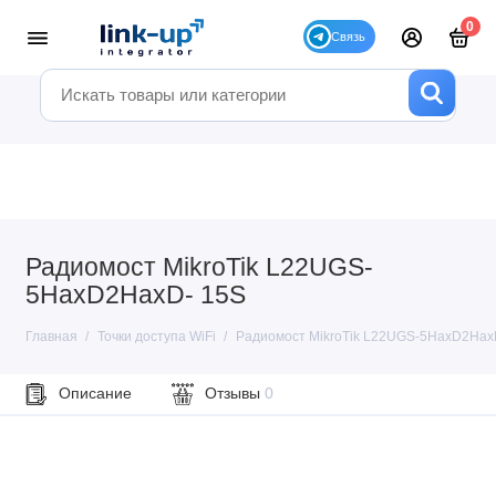
0
Радиомост MikroTik L22UGS-
5HaxD2HaxD- 15S
Главная
Точки доступа WiFi
Радиомост MikroTik L22UGS-5HaxD2Hax
Описание
Отзывы
0