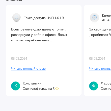
Характеристики беспроводной связи – 5 ГГц
Максимальная скорость: 2400 Мбит/с
Количество цепей: 2
Компл
Точка доступа UniFi U6-LR
AP AC
Стандарты: 802.11a/n/ac/ax
Коэффициент усиления антенны: 15 дБи
Всем рекомендую данную точку ,
За свои день
Модель чипа: QCN-6102
развернули у себя в офисе. Ловит
, пробивает W
отлично перебоев нету...
Поколение Wi-Fi: Wi-Fi 6
08.03.2024
08.03.2024
Ethernet
Читать полный отзыв
Читать полны
Порты Ethernet 10/100/1000: 1
Константин
Фарру
К
Ф
Оценил(а) товар на
Оценил
5
Волоконная связь
SFP-порты: 1 (поддерживается 2.5G)