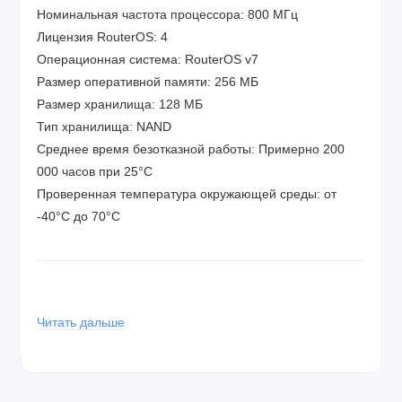
Номинальная частота процессора: 800 МГц
Лицензия RouterOS: 4
Операционная система: RouterOS v7
Размер оперативной памяти: 256 МБ
Размер хранилища: 128 МБ
Тип хранилища: NAND
Среднее время безотказной работы: Примерно 200
000 часов при 25°C
Проверенная температура окружающей среды: от
-40°С до 70°С
Питание
Читать дальше
Количество входов постоянного тока: 2 (разъем
постоянного тока, PoE-IN)
Входное напряжение разъема постоянного тока: 12–
28 В