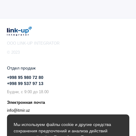
Периферийные устройства
Количество USB-портов: 1
Сброс питания через USB: Да
Тип USB-слота: USB тип A
OOO LINK-UP INTEGRATOR
Максимальный ток USB: 1.5 A
© 2023
Отдел продаж
+998 95 980 72 80
Дополнительно
+998 99 537 97 13
Монитор температуры печатной платы: Да
Будни, с 9:00 до 18.00
Монитор напряжения: Да
Бипер: Да
Электронная почта
info@itmir.uz
Поддержка в мессенджере
Мы используем файлы cookie и другие средства
сохранения предпочтений и анализа действий
Сертификация и одобрения