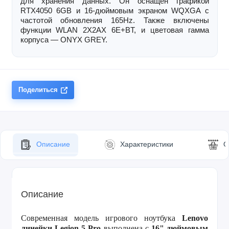
для хранения данных. Он оснащен графикой
RTX4050 6GB и 16-дюймовым экраном WQXGA с
частотой обновления 165Hz. Также включены
функции WLAN 2X2AX 6E+BT, и цветовая гамма
корпуса — ONYX GREY.
Поделиться
Описание
Характеристики
О
Описание
Современная модель игрового ноутбука
Lenovo
линейки Legion 5 Pro
выполнена с
16" дюймовым