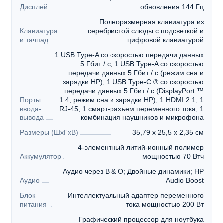
Дисплей
обновления 144 Гц
Полноразмерная клавиатура из
Клавиатура
серебристой слюды с подсветкой и
и тачпад
цифровой клавиатурой
1 USB Type-A со скоростью передачи данных
5 Гбит / с; 1 USB Type-A со скоростью
передачи данных 5 Гбит / с (режим сна и
зарядки HP); 1 USB Type-C ® со скоростью
передачи данных 5 Гбит / с (DisplayPort ™
Порты
1.4, режим сна и зарядки HP); 1 HDMI 2.1; 1
ввода-
RJ-45; 1 смарт-разъем переменного тока; 1
вывода
комбинация наушников и микрофона
Размеры (ШхГхВ)
35,79 x 25,5 x 2,35 см
4-элементный литий-ионный полимер
Аккумулятор
мощностью 70 Втч
Аудио через B & O; Двойные динамики; HP
Аудио
Audio Boost
Блок
Интеллектуальный адаптер переменного
питания
тока мощностью 200 Вт
Графический процессор для ноутбука