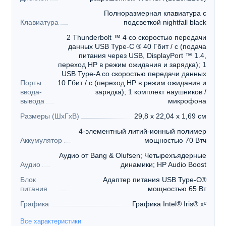
Полноразмерная клавиатура с
Клавиатура
подсветкой nightfall black
2 Thunderbolt ™ 4 со скоростью передачи
данных USB Type-C ® 40 Гбит / с (подача
питания через USB, DisplayPort ™ 1.4,
переход HP в режим ожидания и зарядка); 1
USB Type-A со скоростью передачи данных
Порты
10 Гбит / с (переход HP в режим ожидания и
ввода-
зарядка); 1 комплект наушников /
вывода
микрофона
Размеры (ШхГхВ)
29,8 x 22,04 x 1,69 см
4-элементный литий-ионный полимер
Аккумулятор
мощностью 70 Втч
Аудио от Bang & Olufsen; Четырехъядерные
Аудио
динамики; HP Audio Boost
Блок
Адаптер питания USB Type-C®
питания
мощностью 65 Вт
Графика
Графика Intel® Iris® xᵉ
Все характеристики