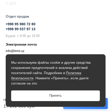
© 2023
Отдел продаж
+998 95 980 72 80
+998 99 537 97 13
Будни, с 9:00 до 18.00
Электронная почта
info@itmir.uz
Поддержка в мессенджере
Мы используем файлы cookie и другие средства
сохранения предпочтений и анализа действий
Будьте в курсе наших новостей!
посетителей сайта. Подробнее в
Политика
безопасности
. Нажмите «Принять», если даете
согласие на это.
Принять
Ноутбук HP Spectre x360 2-in-1 Laptop 14-ef0005c (6J302EA)
Купить
17 292 800 сум