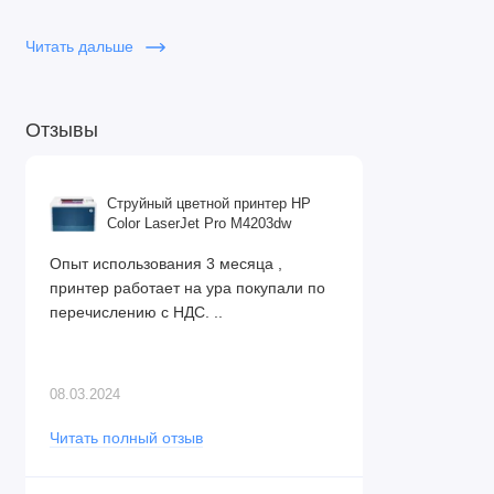
раскладка
Читать дальше
Защита:
Сканер отпечатков пальцев
Отзывы
Связь и интерфейсы:
Струйный цветной принтер HP
Wi-Fi:
802.11ax (Wi-Fi 6)
Color LaserJet Pro M4203dw
Bluetooth:
5.3
Опыт использования 3 месяца ,
принтер работает на ура покупали по
Порты:
перечислению с НДС. ..
2 × USB 3.2
2 × USB Type-C
08.03.2024
1 × HDMI
Читать полный отзыв
1 × Сетевая карта (LAN)