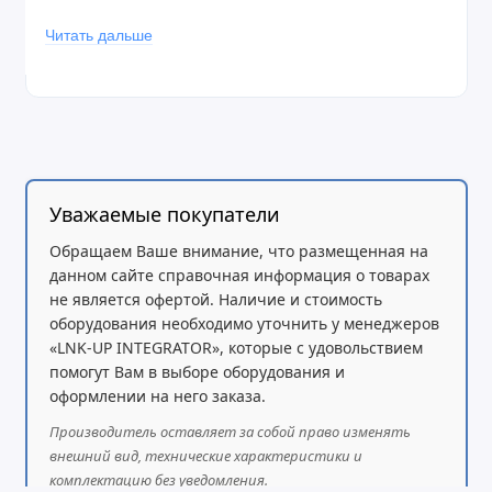
Батарея и автономность:
Читать дальше
Тип:
3-ячеечная Li-Ion
Энергоёмкость:
56 Вт·ч
Время работы:
до 13 часов
Уважаемые покупатели
Обращаем Ваше внимание, что размещенная на
Корпус и эргономика:
данном сайте справочная информация о товарах
не является офертой. Наличие и стоимость
Материал:
Алюминий
оборудования необходимо уточнить у менеджеров
«LNK-UP INTEGRATOR», которые с удовольствием
Размеры:
359 × 251 × 17 мм
помогут Вам в выборе оборудования и
Вес:
1.74 кг
оформлении на него заказа.
Производитель оставляет за собой право изменять
Цвет:
Серебристый
внешний вид, технические характеристики и
Клавиатура:
Подсветка, русско-английская
комплектацию без уведомления.