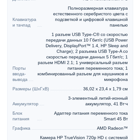
Полноразмерная клавиатура
естественного серебристого цвета с
Клавиатура
подсветкой и цифровой клавишной
и тачпад
панелью
1 разъем USB Type-C® со скоростью
передачи данных 10 Гбит/с (USB Power
Delivery, DisplayPort™ 1.4, HP Sleep and
Charge); 2 разъема USB Type-A со
скоростью передачи данных 5 Гбит/с; 1
разъем HDMI 2.1; 1 универсальный разъем
Порты
питания переменного тока; 1
ввода-
комбинированный разъем для наушников и
вывода
микрофона
Размеры (ШхГхВ)
36,02 x 23,4 x 1,79 см
3-элементный литий-ионный
Аккумулятор
аккумулятор, 41 Вт⋅ч
Блок
Адаптер питания переменного тока
питания
Smart 45 Вт
Графика
AMD Radeon™
Камера HP TrueVision 720p HD с системой