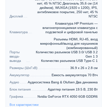
нит, 45 % NTSC Диагональ 35,6 см (14
дюймов), WUXGA (1920 x 1200), IPS,
антибликовое покрытие, 250 нит, 45 %
Дисплей
NTSC
Клавиатура HP Premium —
влагонепроницаемая клавиатура с
Клавиатура
подсветкой и цифровой панелью
Разъемы HDMI, RJ-45, вход
микрофонный/выход для наушников
(комбинированный)
Порты
Количество разъемов USB 3.0/ USB 3.2
ввода-
Gen 1 3
вывода
Количество разъемов USB Type-C 1
Размеры (ШхГхВ)
36.9 x 26 x 2.8 см
Аккумулятор
Емкость аккумулятора 70 Втч
Аудио
Аудиосистема Bang & Olufsen Два динамика
Блок питания
Адаптер питания 19.5 В, 230 Вт
Графика
Nvidia GeForce RTX 4050 6GB GDDR6
Все характеристики