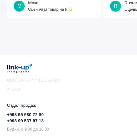
Макс
Rusta
М
R
Оценил(а) товар на
Оценил
5
Термостат для
1 шт
вентиляторов
Термостат для
1 шт
тепловентиляторов
Розетка для
1 шт
подключения
потребителей
Нагреватель 60Вт
1 шт
OOO LINK-UP INTEGRATOR
Вентилятор
1 шт
© 2023
производительностью
не менее 130 м3/час
Отдел продаж
Вводной двухполюсный
1 шт
+998 95 980 72 80
автомат
+998 99 537 97 13
Будни, с 9:00 до 18.00
Клеммники
1 шт