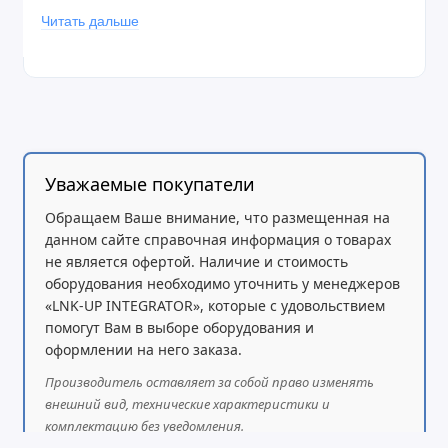
Читать дальше
влажности воздуха не более 80% при +20 С. Степень
защиты: IP54 - с вентиляцией.
Первая часть обозначения (буквы):
У – умеренный макроклиматический район
Вторая часть обозначения (цифра):
2 – эксплуатация под навесом (защита от
Уважаемые покупатели
вертикальных струй воды, допускается обрызгивание,
Обращаем Ваше внимание, что размещенная на
попадание пыли, снега);
данном сайте справочная информация о товарах
Под индивидуальные требования Заказчика
не является офертой. Наличие и стоимость
оборудования необходимо уточнить у менеджеров
вид климатического исполнения можно изменить.
«LNK-UP INTEGRATOR», которые с удовольствием
Материалы: холоднокатаная сталь ГОСТ 19904-90.
помогут Вам в выборе оборудования и
Толщина деталей не менее 1,2 мм. Покрытие -
оформлении на него заказа.
порошковая краска соответствующая ГОСТ 9.410-88.
Производитель оставляет за собой право изменять
Для установки термошкафа на опору (столб)
внешний вид, технические характеристики и
понадобится
крепление ТВК на мачту.
комплектацию без уведомления.