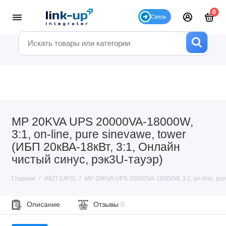
0
MP 20KVA UPS 20000VA-18000W,
3:1, on-line, pure sinevawe, tower
(ИБП 20кВА-18кВт, 3:1, Онлайн
чистый синус, рэк3U-тауэр)
Главная
ИБП (UPS)
MP 20KVA UPS 20000VA-18000W, 3:1, on-line, pure
Описание
Отзывы
0