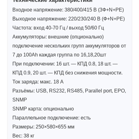
Технические характеристики
Входное напряжение
: 380/400/415 В (3Ф+N+PE)
Выходное напряжение
: 220/230/240 В (Ф+N+PE)
Частота
: вход 40-70 Гц / выход 50/60 Гц
Аккумуляторы
: внешние (опционально)
подключение нескольких групп аккумуляторов от
7 до 100Ah каждая группа по 16,18,20шт
При подключении:
16 шт. — КПД 0.8, 18 шт. —
КПД 0.9, 20 шт. — КПД без снижения мощности.
Ток заряда
: макс. 18 A
Разъёмы
: USB, RS232, RS485, Parallel port, EPO,
SNMP
SNMP карта
: опционально
Параллельное подключение:
есть
Размеры
: 250×580×655 мм
Вес
: 38 кг