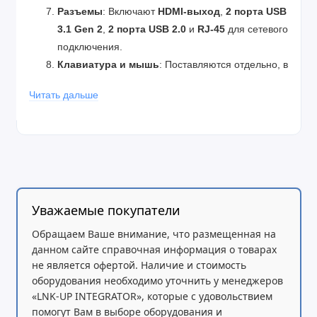
Разъемы
: Включают
HDMI-выход
,
2 порта USB
3.1 Gen 2
,
2 порта USB 2.0
и
RJ-45
для сетевого
подключения.
Клавиатура и мышь
: Поставляются отдельно, в
комплекте
USB Calliope Mouse, Black
.
Читать дальше
Блок питания
:
Lenovo 90W
с
89%
эффективностью
.
Экран
:
23,8-дюймовый безрамочный
LED-дисплей FHD
с
разрешением
1920x1080
и
антибликовым
покрытием
.
Уважаемые покупатели
Этот моноблок обеспечивает отличную
Обращаем Ваше внимание, что размещенная на
производительность и удобство использования для
данном сайте справочная информация о товарах
всей семьи. Он идеально подходит для повседневных
не является офертой. Наличие и стоимость
задач, семейных развлечений и работы в
оборудования необходимо уточнить у менеджеров
многозадачном режиме.
«LNK-UP INTEGRATOR», которые с удовольствием
помогут Вам в выборе оборудования и