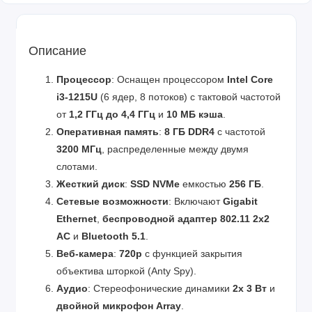
Описание
Процессор
: Оснащен процессором
Intel Core
i3-1215U
(6 ядер, 8 потоков) с тактовой частотой
от
1,2 ГГц до 4,4 ГГц
и
10 МБ кэша
.
Оперативная память
:
8 ГБ DDR4
с частотой
3200 МГц
, распределенные между двумя
слотами.
Жесткий диск
:
SSD NVMe
емкостью
256 ГБ
.
Сетевые возможности
: Включают
Gigabit
Ethernet
,
беспроводной адаптер 802.11 2x2
AC
и
Bluetooth 5.1
.
Веб-камера
:
720p
с функцией закрытия
объектива шторкой (Anty Spy).
Аудио
: Стереофонические динамики
2x 3 Вт
и
двойной микрофон Array
.