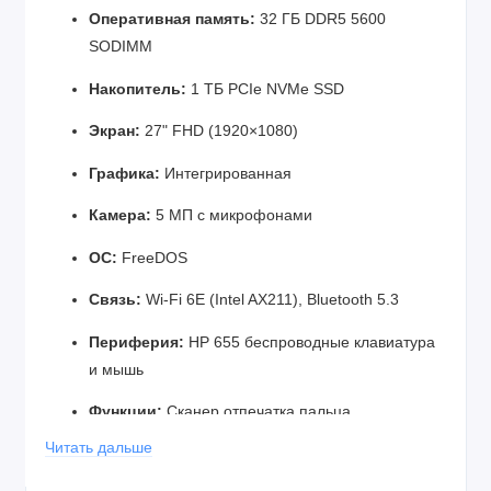
Оперативная память:
32 ГБ DDR5 5600
SODIMM
Накопитель:
1 ТБ PCIe NVMe SSD
Экран:
27" FHD (1920×1080)
Графика:
Интегрированная
Камера:
5 МП с микрофонами
ОС:
FreeDOS
Связь:
Wi-Fi 6E (Intel AX211), Bluetooth 5.3
Периферия:
HP 655 беспроводные клавиатура
и мышь
Функции:
Сканер отпечатка пальца,
регулируемая по высоте подставка,
Читать дальше
беспроводная зарядка