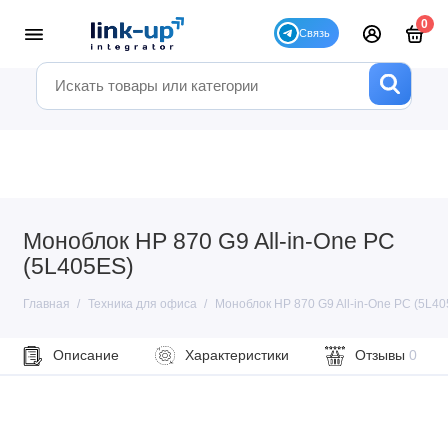
0
Моноблок HP 870 G9 All-in-One PC
(5L405ES)
Главная
Техника для офиса
Моноблок HP 870 G9 All-in-One PC (5L40
Описание
Характеристики
Отзывы
0