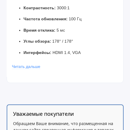
Контрастность:
3000:1
Частота обновления:
100 Гц
Время отклика:
5 мс
Углы обзора:
178° / 178°
Интерфейсы:
HDMI 1.4, VGA
Размеры (Ш×В×Г):
539 × 323 × 514 мм
Читать дальше
Вес:
3.56 кг
Крепление VESA:
нет данных
Сенсорный экран:
нет
Питание:
100–240 В / 50–60 Гц
Уважаемые покупатели
Гарантия:
1 год
Обращаем Ваше внимание, что размещенная на
данном сайте справочная информация о товарах