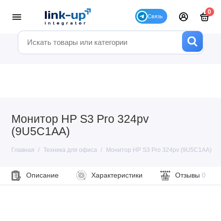
0
Монитор HP S3 Pro 324pv
(9U5C1AA)
Главная
Техника для офиса
Монитор HP S3 Pro 324pv (9U5C1AA)
Описание
Характеристики
Отзывы
0