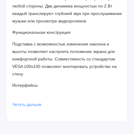
любой стороны. Два динамика мощностью по 2 Вт
каждый транслируют глубокий звук при прослушивании
музыки или просмотре видеороликов.
Функциональная конструкция
Подставка с возможностью изменения наклона и
высоты позволяет настроить положение экрана для
комфортной работы. Совместимость со стандартом
VESA 100х100 позволяет монтировать устройство на
стену.
Интерфейсы
Монитор HP P24h G5 имеет разъемы HDMI 1.4,
DisplayPort и VGA(D-SUB) для сопряжения с
Читать дальше
современными устройствами, что позволяет повысить
функциональность модели.
Плавная и реалистичная картинка