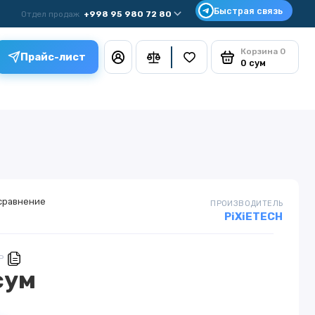
Отдел продаж
+998 95 980 72 80
Корзина
0
Прайс-лист
0 сум
сравнение
ПРОИЗВОДИТЕЛЬ
PiXiETECH
P
сум