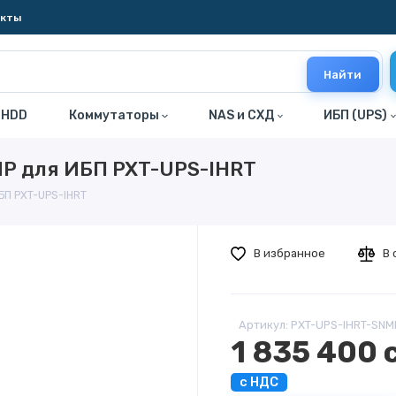
акты
Найти
 HDD
Коммутаторы
NAS и СХД
ИБП (UPS)
MP для ИБП PXT-UPS-IHRT
БП PXT-UPS-IHRT
В избранное
В 
Артикул: PXT-UPS-IHRT-SNM
1 835 400 
с НДС