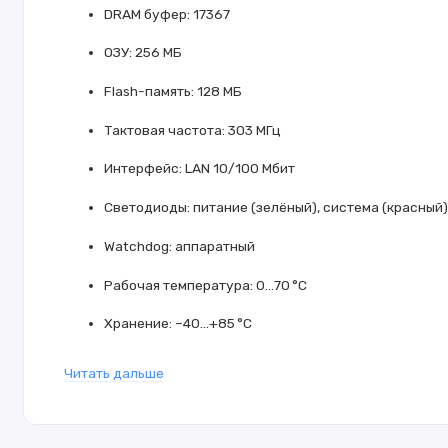
DRAM буфер: 17367
ОЗУ: 256 МБ
Flash-память: 128 МБ
Тактовая частота: 303 МГц
Интерфейс: LAN 10/100 Мбит
Светодиоды: питание (зелёный), система (красный)
Watchdog: аппаратный
Рабочая температура: 0…70 °C
Хранение: –40…+85 °C
Влажность (рабочая): 10–90% RH
Читать дальше
Влажность (хранение): 5–95% RH
Размер: 12×5.5×11.5 см