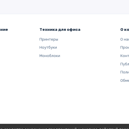
ание
Техника для офиса
О к
Принтеры
О на
Ноутбуки
Про
Моноблоки
Кон
Публ
Поли
Обме