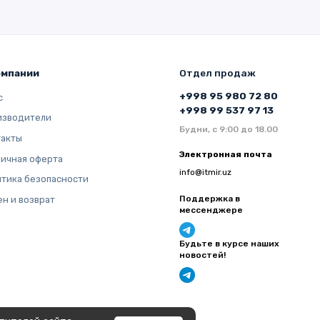
омпании
Отдел продаж
+998 95 980 72 80
с
+998 99 537 97 13
изводители
Будни, с 9:00 до 18.00
такты
Электронная почта
ичная оферта
info@itmir.uz
тика безопасности
Поддержка в
н и возврат
мессенджере
Будьте в курсе наших
новостей!