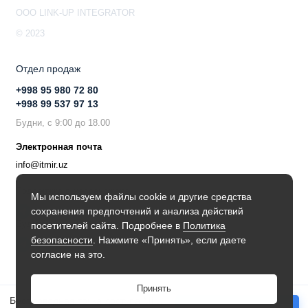
Антенна: 4 dBi
OOO LINK-UP INTEGRATOR
Чип: QCN-5022
© 2023
Wi-Fi поколение: Wi-Fi 6
Мощность передатчика / чувствительность:
Отдел продаж
1 Мбит/с: 27 dBm / –100 dBm
+998 95 980 72 80
+998 99 537 97 13
11 Мбит/с: 27 dBm / –94 dBm
Будни, с 9:00 до 18.00
6 Мбит/с: 27 dBm / –96 dBm
Электронная почта
54 Мбит/с: 25 dBm / –80 dBm
info@itmir.uz
MCS0: 27 dBm / –96 dBm
Поддержка в мессенджере
Мы используем файлы cookie и другие средства
сохранения предпочтений и анализа действий
MCS7: 24 dBm / –75 dBm
Будьте в курсе наших новостей!
посетителей сайта. Подробнее в
Политика
безопасности
. Нажмите «Принять», если даете
MCS9: 22 dBm / –70 dBm
согласие на это.
MCS11: 20 dBm / –67 dBm
Принять
5 ГГц
Беспроводная точка доступа MikroTik C52iG-5HaxD2HaxD-TC