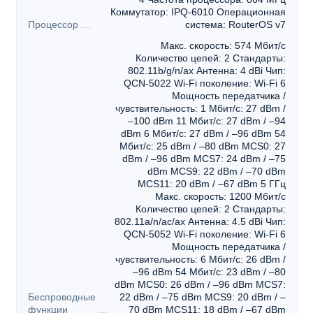
Коммутатор: IPQ-6010 Операционная
Процессор
система: RouterOS v7
Макс. скорость: 574 Мбит/с
Количество цепей: 2 Стандарты:
802.11b/g/n/ax Антенна: 4 dBi Чип:
QCN-5022 Wi-Fi поколение: Wi-Fi 6
Мощность передатчика /
чувствительность: 1 Мбит/с: 27 dBm /
–100 dBm 11 Мбит/с: 27 dBm / –94
dBm 6 Мбит/с: 27 dBm / –96 dBm 54
Мбит/с: 25 dBm / –80 dBm MCS0: 27
dBm / –96 dBm MCS7: 24 dBm / –75
dBm MCS9: 22 dBm / –70 dBm
MCS11: 20 dBm / –67 dBm 5 ГГц
Макс. скорость: 1200 Мбит/с
Количество цепей: 2 Стандарты:
802.11a/n/ac/ax Антенна: 4.5 dBi Чип:
QCN-5052 Wi-Fi поколение: Wi-Fi 6
Мощность передатчика /
чувствительность: 6 Мбит/с: 26 dBm /
–96 dBm 54 Мбит/с: 23 dBm / –80
dBm MCS0: 26 dBm / –96 dBm MCS7:
Беспроводные
22 dBm / –75 dBm MCS9: 20 dBm / –
функции
70 dBm MCS11: 18 dBm / –67 dBm