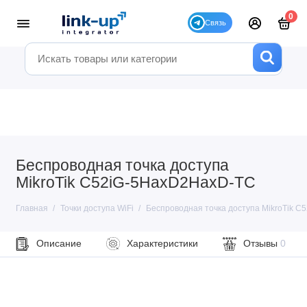
0
Беспроводная точка доступа
MikroTik C52iG-5HaxD2HaxD-TC
Главная
Точки доступа WiFi
Беспроводная точка доступа MikroTik 
Описание
Характеристики
Отзывы
0