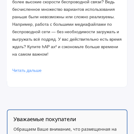
более высокие скорости беспроводной связи? Ведь
бесчисленное множество вариантов использования
раньше были невозможны или сложно реализуемы.
Например, работа с большими медиафайлами по
беспроводной сети — без необходимости загружать и
выгружать всё подряд. У вас действительно есть время
ждать? Купите hAP ax² и сэкономьте больше времени
на самом важном!
Современный четырёхъядерный процессор с тактовой
Читать дальше
частотой 864 МГц в сочетании с солидным объёмом
оперативной памяти (ГБ) обеспечивает мощную
производительность при выполнении ресурсоёмких
задач, таких как настройка сложных правил
брандмауэра, аппаратное шифрование IPsec,
использование большего количества потоков или
Уважаемые покупатели
экспериментирование с самыми передовыми
функциями RouterOS. А благодаря поддержке
Обращаем Ваше внимание, что размещенная на
расширенного шифрования WPA3 ваша безопасность