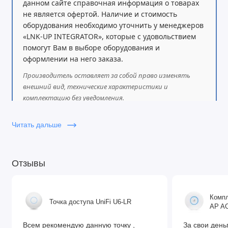
данном сайте справочная информация о товарах
выше, чем когда-либо прежде.
не является офертой. Наличие и стоимость
оборудования необходимо уточнить у менеджеров
Как и предыдущие модели, hAP ax² можно
«LNK-UP INTEGRATOR», которые с удовольствием
монтировать вертикально, горизонтально и даже на
помогут Вам в выборе оборудования и
стене — без ущерба для качества сигнала.
оформлении на него заказа.
Производитель оставляет за собой право изменять
С таким количеством продуктов и функций на рынке
внешний вид, технические характеристики и
даже опытный пользователь может запутаться.
комплектацию без уведомления.
Поэтому пришло время для простого выбора : вы не
ошибётесь, если установите hAP ax² в большинстве
Читать дальше
домов.
Отзывы
Основное
Код продукта:
C52iG-5HaxD2HaxD-TC
Компл
Архитектура:
ARM 64 бит
Точка доступа UniFi U6-LR
AP AC
Процессор:
IPQ-6010
Ядер процессора:
4
Всем рекомендую данную точку ,
За свои день