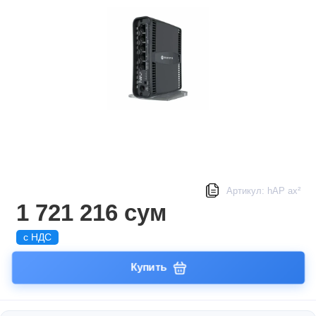
Артикул: hAP ax²
1 721 216 сум
с НДС
Купить