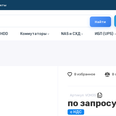
акты
Найти
 HDD
Коммутаторы
NAS и СХД
ИБП (UPS)
В избранное
В 
Артикул: VCM35
по запрос
с НДС