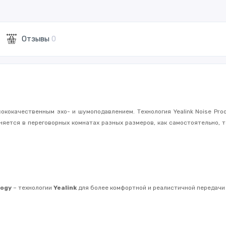
Отзывы
0
ысококачественным эхо- и шумоподавлением. Технология Yealink Noise 
еняется в переговорных комнатах разных размеров, как самостоятельно, 
logy
– технологии
Yealink
для более комфортной и реалистичной передачи