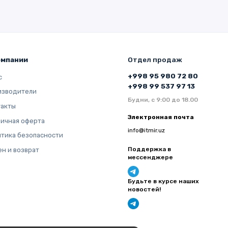
омпании
Отдел продаж
+998 95 980 72 80
с
+998 99 537 97 13
изводители
Будни, с 9:00 до 18.00
такты
Электронная почта
ичная оферта
info@itmir.uz
тика безопасности
Поддержка в
н и возврат
мессенджере
Будьте в курсе наших
новостей!