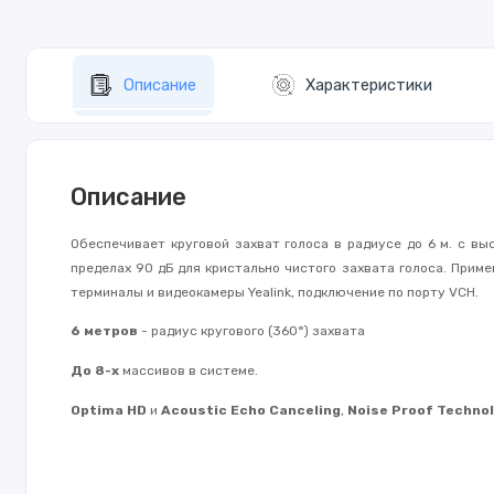
Описание
Характеристики
Описание
Обеспечивает круговой захват голоса в радиусе до 6 м. с в
пределах 90 дБ для кристально чистого захвата голоса. Прим
терминалы и видеокамеры Yealink, подключение по порту VCH.
6 метров
- радиус кругового (360°) захвата
До 8-х
массивов в системе.
Optima HD
и
Acoustic Echo Canceling
,
Noise Proof Techno