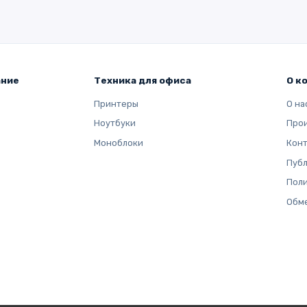
ание
Техника для офиса
О к
Принтеры
О на
Ноутбуки
Про
Моноблоки
Кон
Публ
Поли
Обме