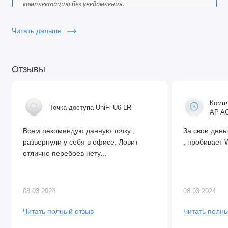
комплектацию без уведомления.
Количество входов переменного тока:
2
Диапазон входного переменного тока:
100–
Читать дальше
240 В
Частота:
50–60 Гц
Отзывы
Количество входов постоянного тока:
1
(PoE-IN)
Компл
Количество слотов для блоков питания:
2
Точка доступа UniFi U6-LR
AP AC
PoE IN:
Пассивное PoE
Всем рекомендую данную точку ,
За свои день
развернули у себя в офисе. Ловит
, пробивает W
Входное напряжение PoE:
15–57 В
отлично перебоев нету...
Максимальное энергопотребление:
39 Вт
Максимальное энергопотребление без
08.03.2024
08.03.2024
насадок:
34 Вт
Читать полный отзыв
Читать полны
Тип охлаждения:
2 вентилятора