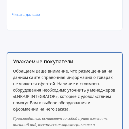
Хранилище:
128 МБ
Читать дальше
Тип хранилища:
NAND
Аппаратное ускорение IPsec:
Да
Сетевые интерфейсы
Уважаемые покупатели
Порты Ethernet 10/100/1000:
7
Обращаем Ваше внимание, что размещенная на
данном сайте справочная информация о товарах
Комбинированные порты Ethernet:
1
не является офертой. Наличие и стоимость
оборудования необходимо уточнить у менеджеров
SFP+ порты:
1
«LNK-UP INTEGRATOR», которые с удовольствием
помогут Вам в выборе оборудования и
оформлении на него заказа.
Производитель оставляет за собой право изменять
Питание и охлаждение
внешний вид, технические характеристики и