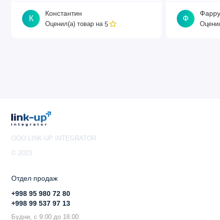
Константин
Фарру
К
Ф
Оценил(а) товар на
Оценил
5
Периферия
USB-порты:
1
Тип USB:
microUSB тип AB
Максимальный ток USB:
1 А
Сброс питания через USB:
Да
Последовательный порт консоли:
RS232
OOO LINK-UP INTEGRATOR
Слоты SIM:
1 (Mini SIM – смарт-карта)
© 2023
Тип карты памяти:
microSD
Отдел продаж
Количество карт памяти:
1
+998 95 980 72 80
+998 99 537 97 13
Будни, с 9:00 до 18.00