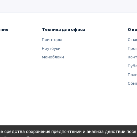
 GB (32 GB x 4)
GB (16 GB x 2)
ание
Техника для офиса
О к
Принтеры
О на
Ноутбуки
Про
GB (4 GB x 2)
Моноблоки
Кон
Публ
GB (32 GB x 16)
Поли
Обме
 GB (64 GB x 16)
 GB (32 GB x 4)
ие средства сохранения предпочтений и анализа действий посе