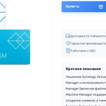
Купить
Доставка по Узбекист
Гарантия производите
Работаем с НДС
Краткое описание
Лицензия Synology Virtual
Manager и использовать 
Manager (включая файлов
Machine Manager поддержи
создание снимков, а так