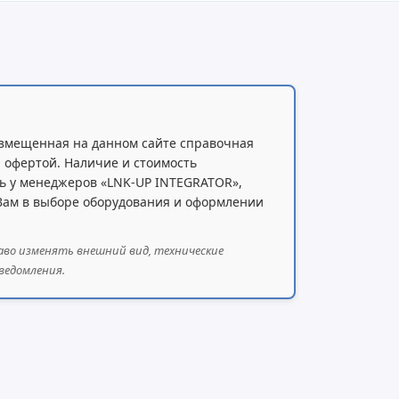
емпляров Virtual DSM
змещенная на данном сайте справочная
ем установленной системной
Максималь
 офертой. Наличие и стоимость
памяти
ь у менеджеров «LNK-UP INTEGRATOR»,
 Вам в выборе оборудования и оформлении
аво изменять внешний вид, технические
GB (32 GB x 16)
ведомления.
 GB (32 GB x 4)