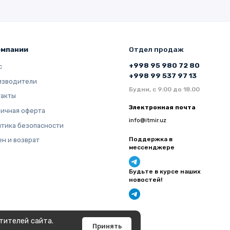
16
8
омпании
Отдел продаж
+998 95 980 72 80
с
+998 99 537 97 13
изводители
4
Будни, с 9:00 до 18.00
такты
Электронная почта
ичная оферта
info@itmir.uz
40
тика безопасности
Поддержка в
н и возврат
мессенджере
24
Будьте в курсе наших
новостей!
24
тителей сайта.
Принять