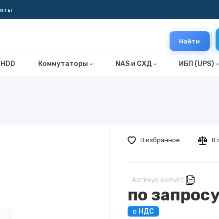
акты
Найти
 HDD
Коммутаторы
NAS и СХД
ИБП (UPS)
В избранное
В 
Артикул: dsmvirt
по запрос
с НДС