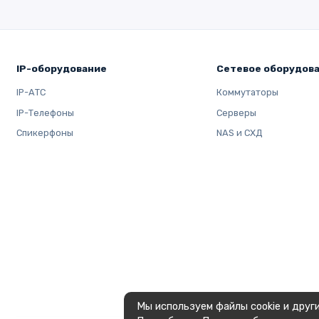
FS3410
128
FS2500
32 
IP-оборудование
Сетевое оборудов
IP-АТС
Коммутаторы
IP-Телефоны
Серверы
FS200T
8 
Спикерфоны
NAS и СХД
HD6500
512 
SA6400
1024
SA3610
128
Мы используем файлы cookie и друг