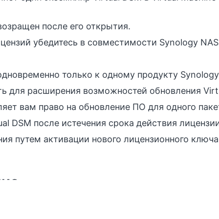
.
возращен после его открытия.
цензий убедитесь в совместимости Synology NAS с
дновременно только к одному продукту Synology
ть для расширения возможностей обновления Vir
яет вам право на обновление ПО для одного пакета
al DSM после истечения срока действия лицензии
ия путем активации нового лицензионного ключа 
ние
здел
Лицензия
>
Virtual DSM
и нажмите
Добавить
.