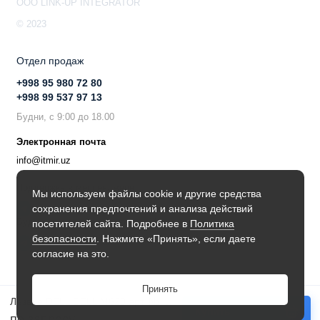
OOO LINK-UP INTEGRATOR
© 2023
Отдел продаж
+998 95 980 72 80
+998 99 537 97 13
Будни, с 9:00 до 18.00
Электронная почта
info@itmir.uz
Поддержка в мессенджере
Мы используем файлы cookie и другие средства
сохранения предпочтений и анализа действий
Будьте в курсе наших новостей!
посетителей сайта. Подробнее в
Политика
безопасности
. Нажмите «Принять», если даете
согласие на это.
Принять
Лезвие DELL DELL M620 арт. № 878-M620
Купить
по запросу