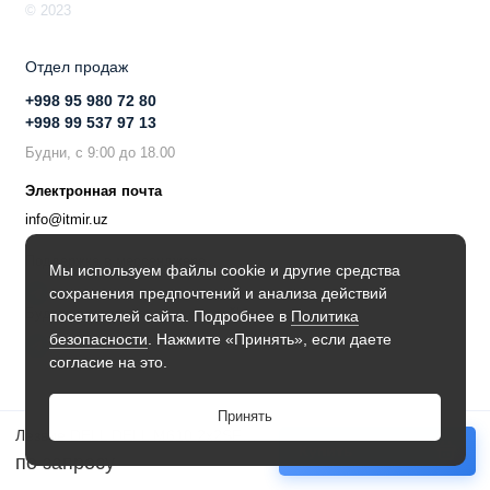
© 2023
Отдел продаж
+998 95 980 72 80
+998 99 537 97 13
Будни, с 9:00 до 18.00
Электронная почта
info@itmir.uz
Поддержка в мессенджере
Мы используем файлы cookie и другие средства
сохранения предпочтений и анализа действий
Будьте в курсе наших новостей!
посетителей сайта. Подробнее в
Политика
безопасности
. Нажмите «Принять», если даете
согласие на это.
Принять
Лезвие DELL DELL M610 2x2SFF арт. № 17763-M610
Купить
по запросу