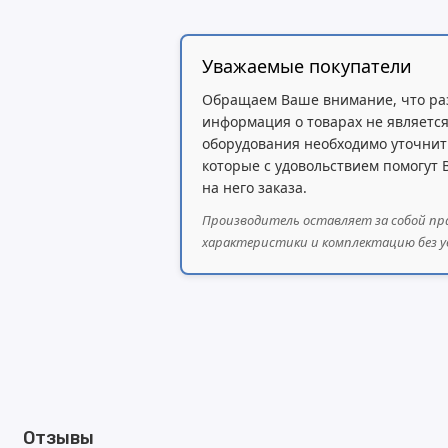
Wi-Fi
Уважаемые покупатели
Ethernet (проводная сеть)
Обращаем Ваше внимание, что ра
Поддержка операционных систем:
информация о товарах не является
оборудования необходимо уточнит
Windows
которые с удовольствием помогут
на него заказа.
Mac OS
Производитель оставляет за собой пр
Linux
характеристики и комплектацию без у
Габариты (Ш × Г × В):
417 × 305 × 244 мм
Вес:
7.5 кг
Совместимые расходные материалы:
Картридж Pantum PC-211P (ресурс — до 1600
Отзывы