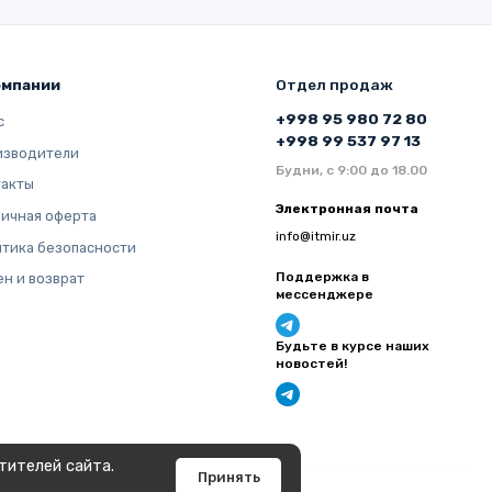
омпании
Отдел продаж
+998 95 980 72 80
с
+998 99 537 97 13
изводители
Будни, с 9:00 до 18.00
такты
Электронная почта
ичная оферта
info@itmir.uz
тика безопасности
Поддержка в
н и возврат
мессенджере
Будьте в курсе наших
новостей!
тителей сайта.
Принять