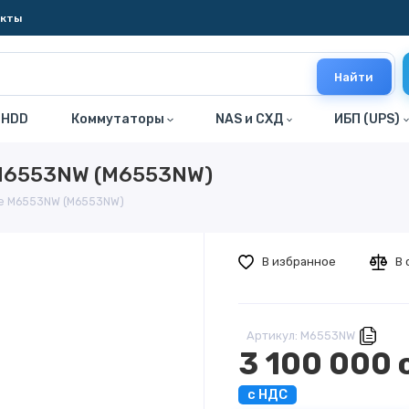
акты
Найти
 HDD
Коммутаторы
NAS и СХД
ИБП (UPS)
 M6553NW (M6553NW)
е M6553NW (M6553NW)
В избранное
В 
Артикул: M6553NW
3 100 000 
с НДС