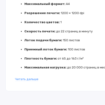
Максимальный формат:
A4
Разрешение печати:
1200 × 1200 dpi
Количество цветов:
1
Скорость печати:
до 22 страниц в минуту
Лоток подачи бумаги:
150 листов
Приемный лоток бумаги:
100 листов
Плотность бумаги:
от 65 до 163 г/м²
Максимальная нагрузка:
до 20 000 страниц в ме
Процессор:
600 МГц
Читать дальше
Оперативная память:
128 МБ
Интерфейсы подключения:
USB 2.0