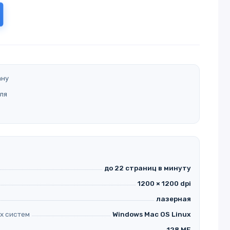
ану
ля
до 22 страниц в минуту
1200 × 1200 dpi
лазерная
х систем
Windows Mac OS Linux
128 МБ