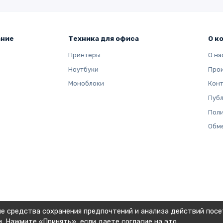
ание
Техника для офиса
О к
Принтеры
О на
Ноутбуки
Про
Моноблоки
Кон
Публ
Поли
Обме
ие средства сохранения предпочтений и анализа действий посе
и
. Нажмите «Принять», если даете согласие на это.