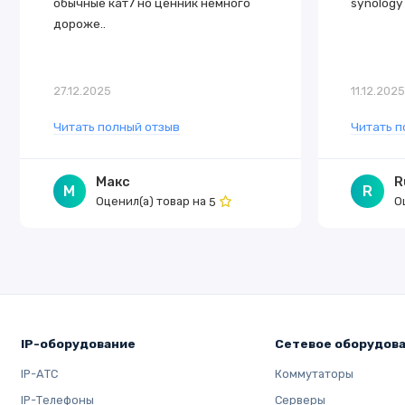
обычные кат7 но ценник немного
synology 
дороже..
27.12.2025
11.12.202
Читать полный отзыв
Читать п
Макс
R
М
R
Оценил(а) товар на
О
5
IP-оборудование
Сетевое оборудов
IP-АТС
Коммутаторы
IP-Телефоны
Серверы