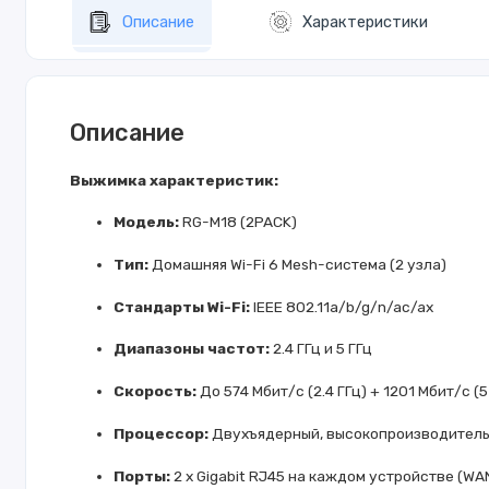
Описание
Характеристики
Описание
Выжимка характеристик:
Модель:
RG-M18 (2PACK)
Тип:
Домашняя Wi-Fi 6 Mesh-система (2 узла)
Стандарты Wi-Fi:
IEEE 802.11a/b/g/n/ac/ax
Диапазоны частот:
2.4 ГГц и 5 ГГц
Скорость:
До 574 Мбит/с (2.4 ГГц) + 1201 Мбит/с (5
Процессор:
Двухъядерный, высокопроизводител
Порты:
2 x Gigabit RJ45 на каждом устройстве (WA