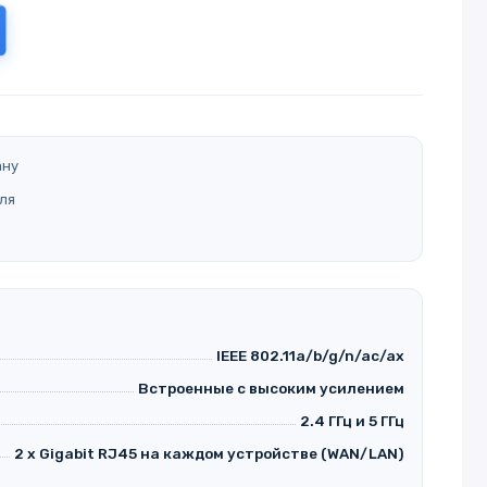
ану
ля
IEEE 802.11a/b/g/n/ac/ax
Встроенные с высоким усилением
2.4 ГГц и 5 ГГц
2 x Gigabit RJ45 на каждом устройстве (WAN/LAN)