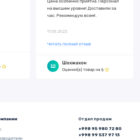
Цена особенно приятна. Персонал
на высшем уровне! Доставили за
час. Рекомендую всем!..
17.05.2023
Читать полный отзыв
Шохжахон
Ш
5
Оценил(а) товар на
5
омпании
Отдел продаж
+998 95 980 72 80
с
+998 99 537 97 13
изводители