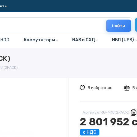
акты
Найти
 HDD
Коммутаторы
NAS и СХД
ИБП (UPS)
CK)
8 (2PACK)
В избранное
В 
Артикул: RG-M18(2PACK)
2 801 952 
с НДС