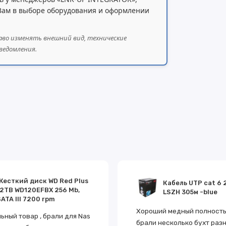
 Вам в выборе оборудования и оформлении
аво изменять внешний вид, технические
ведомления.
Жесткий диск WD Red Plus
Кабель UTP cat 6 
12TB WD120EFBX 256 Mb,
LSZH 305м -blue
ATA III 7200 rpm
Хороший медный полностью
ьный товар , брали для Nas
брали несколько бухт разн