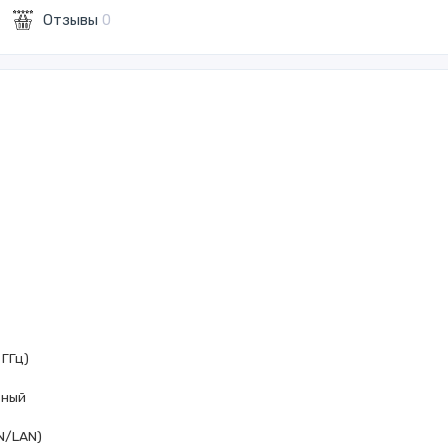
Отзывы
0
 ГГц)
ьный
N/LAN)