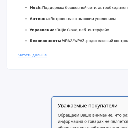
Mesh:
Поддержка бесшовной сети, автообъединен
Антенны:
Встроенные с высоким усилением
Управление:
Ruijie Cloud, веб-интерфейс
Безопасность:
WPA2/WPA3, родительский контрол
Покрытие:
До 300 м² (2 устройства)
Читать дальше
Питание:
DC 12 В / 1 А на каждый модуль
Форма:
Компактный вертикальный корпус
Технологии:
MU-MIMO, OFDMA, Beamforming
Уважаемые покупатели
Обращаем Ваше внимание, что ра
информация о товарах не является
оборудования необходимо уточнит