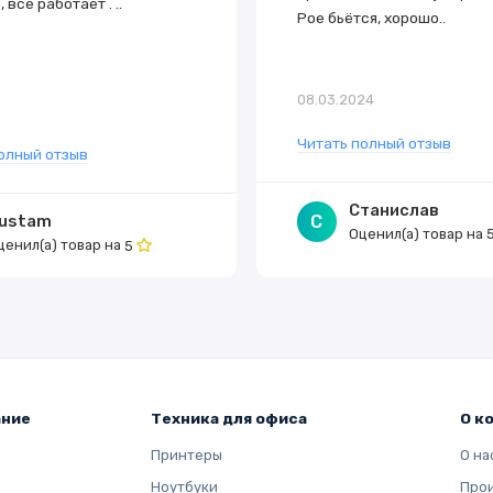
, все работает . ..
Poe бьётся, хорошо..
08.03.2024
5
Читать полный отзыв
олный отзыв
Станислав
ustam
С
Оценил(а) товар на
ценил(а) товар на
5
ание
Техника для офиса
О к
Принтеры
О на
Ноутбуки
Про