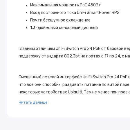
Максимальная мощность PoE 450Вт
Вход постоянного тока UniFi SmartPower RPS
Почти бесшумное охлаждение
1,3-дюймовый сенсорный дисплей
Главным отличием
UniFi Switch Pro 24 PoE
от базовой ве
поддержку стандарта
802.3bt
на портах с 17 по 24, с
Смешанный сетевой интерфейс
UniFi Switch Pro 24 PoE
в
что все они способны раздавать питание по витой паре
некоторых устройствах Ubiquiti. Тем не менее при про
соответственно – этого вполне достаточно для обеспеч
Читать дальше