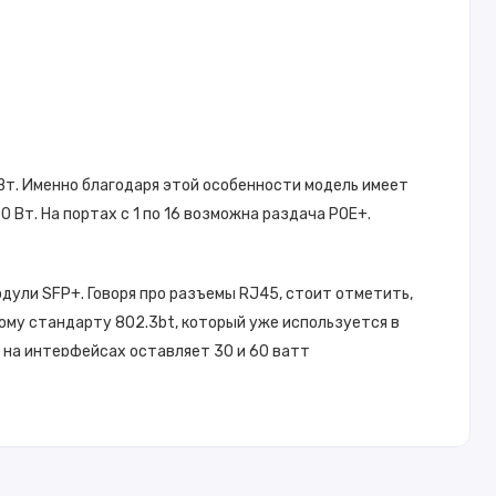
Вт
. Именно благодаря этой особенности модель имеет
0 Вт
. На портах с 1 по 16 возможна раздача POE+.
модули SFP+. Говоря про разъемы RJ45, стоит отметить,
вому стандарту 802.3bt, который уже используется в
ь на интерфейсах оставляет 30 и 60 ватт