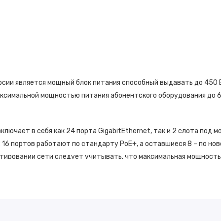
рсии является мощный блок питания способный выдавать до
450 
 максимальной мощностью питания абонентского оборудования до
6
ключает в себя как 24 порта GigabitEthernet, так и 2 слота под 
: 16 портов работают по стандарту PoE+, а оставшиеся 8 – по но
ектировании сети следует учитывать, что максимальная мощност
ения питания устройствам Ubiquiti.