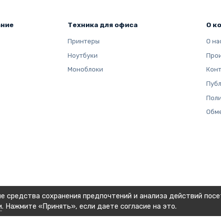
енной серии.
ание
Техника для офиса
О к
Принтеры
О на
Ноутбуки
Про
Моноблоки
Кон
Публ
Поли
Обме
ие средства сохранения предпочтений и анализа действий посе
и
. Нажмите «Принять», если даете согласие на это.