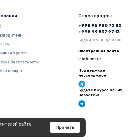
омпании
Отдел продаж
+998 95 980 72 80
с
+998 99 537 97 13
изводители
Будни, с 9:00 до 18.00
такты
Электронная почта
ичная оферта
info@itmir.uz
тика безопасности
Поддержка в
н и возврат
мессенджере
Будьте в курсе наших
новостей!
тителей сайта.
Принять