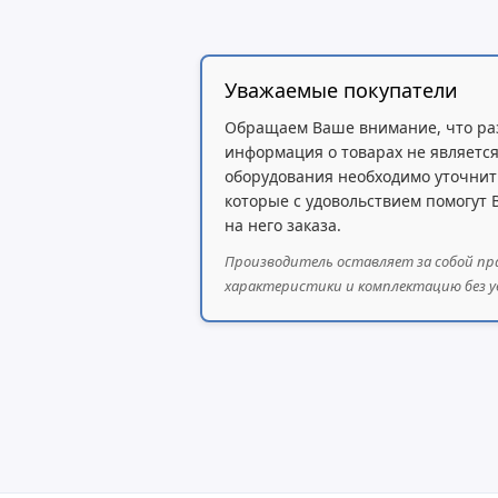
Уважаемые покупатели
Обращаем Ваше внимание, что ра
информация о товарах не является
оборудования необходимо уточнит
которые с удовольствием помогут
Как и в более ранних моделях, рассматриваемый комму
на него заказа.
сравнению с предшественником. Это позволяет устана
Производитель оставляет за собой пр
характеристики и комплектацию без у
Еще одним нововведением, заслуживающим упоминания, 
просмотреть некоторые данные о работе устройства бе
возникающие неполадки.
Хотя
UniFi Switch Pro 24 PoE
и позиционируется как нова
представляет собой программное обеспечение, с помощ