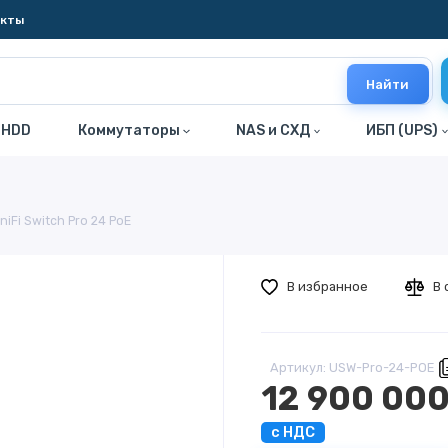
акты
Найти
 HDD
Коммутаторы
NAS и СХД
ИБП (UPS)
iFi Switch Pro 24 PoE
В избранное
В 
Артикул: USW-Pro-24-POE
12 900 000
с НДС