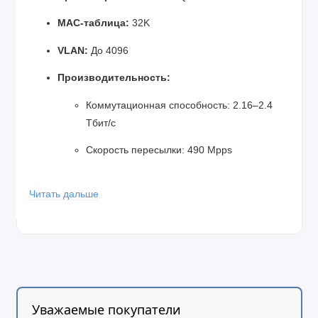
MAC-таблица:
32K
VLAN:
До 4096
Производительность:
Коммутационная способность: 2.16–2.4
Тбит/с
Скорость пересылки: 490 Mpps
Питание:
100–240V AC
Читать дальше
Материал корпуса:
Металл
Размеры:
442 × 420 × 43 мм
Рабочая температура:
-5°C ~ +45°C
Дополнительно:
Уважаемые покупатели
IGMP Snooping