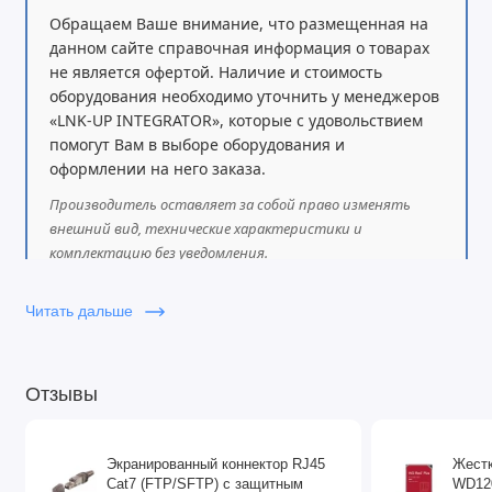
Обращаем Ваше внимание, что размещенная на
GVRP
данном сайте справочная информация о товарах
не является офертой. Наличие и стоимость
BPDU фильтрация
оборудования необходимо уточнить у менеджеров
«LNK-UP INTEGRATOR», которые с удовольствием
Контроль широковещательных штормов
помогут Вам в выборе оборудования и
Автообучение MAC-адресов
оформлении на него заказа.
Производитель оставляет за собой право изменять
внешний вид, технические характеристики и
комплектацию без уведомления.
Читать дальше
Отзывы
Экранированный коннектор RJ45
Жестк
Cat7 (FTP/SFTP) с защитным
WD120