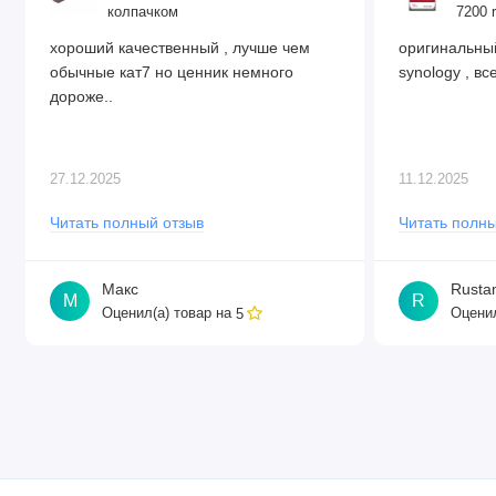
колпачком
7200 
хороший качественный , лучше чем
оригинальный
обычные кат7 но ценник немного
synology , все
дороже..
27.12.2025
11.12.2025
Читать полный отзыв
Читать полны
Макс
Rusta
М
R
Оценил(а) товар на
Оценил
5