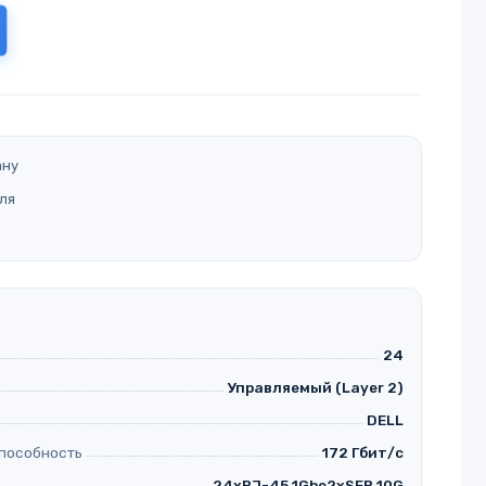
ану
ля
24
Управляемый (Layer 2)
DELL
способность
172 Гбит/с
24xRJ-45 1Gbe2xSFP 10G