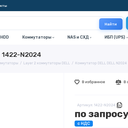
акты
Найти
 HDD
Коммутаторы
NAS и СХД
ИБП (UPS)
№ 1422-N2024
оммутаторы
Layer 2 коммутаторы DELL
Коммутатор DELL DELL N2024 
В избранное
В 
Артикул: 1422-N2024
по запрос
с НДС