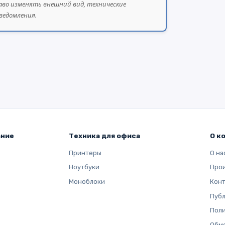
аво изменять внешний вид, технические
ведомления.
ание
Техника для офиса
О к
Принтеры
О на
Ноутбуки
Про
Моноблоки
Кон
Публ
Поли
Обме