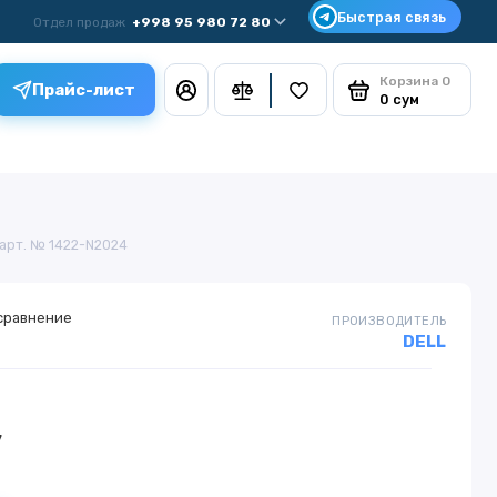
Отдел продаж
+998 95 980 72 80
Корзина
0
Прайс-лист
0 сум
арт. № 1422-N2024
сравнение
ПРОИЗВОДИТЕЛЬ
DELL
у