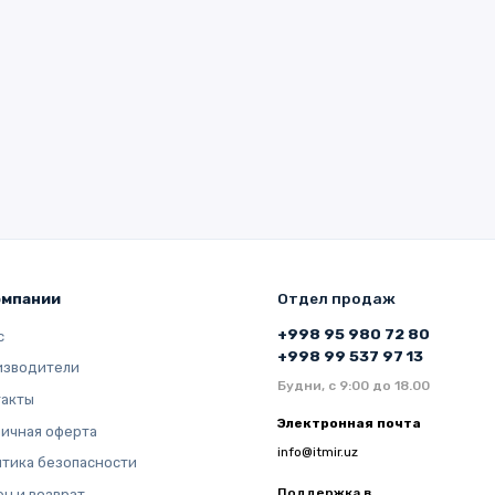
омпании
Отдел продаж
+998 95 980 72 80
с
+998 99 537 97 13
изводители
Будни, с 9:00 до 18.00
такты
Электронная почта
ичная оферта
info@itmir.uz
тика безопасности
Поддержка в
н и возврат