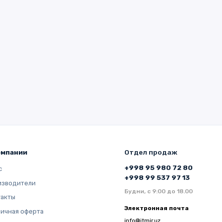
омпании
Отдел продаж
+998 95 980 72 80
с
+998 99 537 97 13
изводители
Будни, с 9:00 до 18.00
такты
Электронная почта
ичная оферта
info@itmir.uz