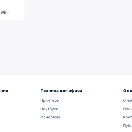
WiFi
ание
Техника для офиса
О к
Принтеры
О на
Ноутбуки
Про
Моноблоки
Кон
Публ