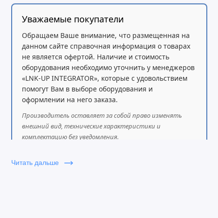
Громкоговоритель с двумя микрофонами HD
Уважаемые покупатели
качества с улучшенным эхоподавлением и
Обращаем Ваше внимание, что размещенная на
отличным качеством звука при двухсторонней
данном сайте справочная информация о товарах
связи
не является офертой. Наличие и стоимость
Встроенная 2-мегапиксельная камера с
оборудования необходимо уточнить у менеджеров
«LNK-UP INTEGRATOR», которые с удовольствием
затвором для видеозвонков
помогут Вам в выборе оборудования и
8-дюймовый (1280x800) емкостный 10-точечный
оформлении на него заказа.
сенсорный экран IPS LCD
Производитель оставляет за собой право изменять
внешний вид, технические характеристики и
Периферийные устройства, включая: HDMI-вход/
комплектацию без уведомления.
выход, USB, Micro SD, разъем для гарнитуры,
EHS (гарнитуры Plantronics)
Читать дальше
7-сторонняя HD-аудиоконференция и 3-
сторонняя HD-видеоконференция с
разрешением 1080p 30fps
64-разрядный четырехъядерный процессор, 2