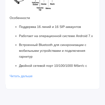
Особенности
Поддержка 16 линий и 16 SIP-аккаунтов
Работает на операционной системе Android 7.x
Встроенный Bluetooth для синхронизации с
мобильными устройствами и подключения
гарнитур
Двойной сетевой порт 10/100/1000 Мбит/с с
автоматическим определением
Читать дальше
Встроенный двухдиапазонный модуль Wi-Fi (2,4
ГГц и 5 ГГц)
Встроенный PoE / PoE + для питания и сетевых
подключений