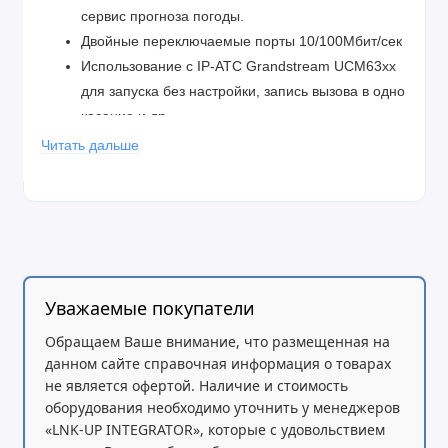
сервис прогноза погоды.
Двойные переключаемые порты 10/100Мбит/сек
Использование с IP-АТС Grandstream UCM63xx
для запуска без настройки, запись вызова в одно
касание и др.
Полнодуплексный динамик с продвинутым
Читать дальше
подавлением эха, Электронный переключатель
рычага (EHS) с гарнитурами Plantronics.
Автоматическое развертывание с помощью TR-
069 или зашифрованного файла XML-
конфигурации, SRTP и TLS для продвинутой
защиты безопасности, 802.1х для контроля
Уважаемые покупатели
доступа к медиа.
Обращаем Ваше внимание, что размещенная на
LCD-дисплей 132*48 пикселей (2.95’’)
данном сайте справочная информация о товарах
Большая телефонная книга (до 1000 контактов)
не является офертой. Наличие и стоимость
и история вызовов (до 200 записей)
оборудования необходимо уточнить у менеджеров
Встроенная функция PoE для питания
«LNK-UP INTEGRATOR», которые с удовольствием
устройства и подключения его к сети (только в