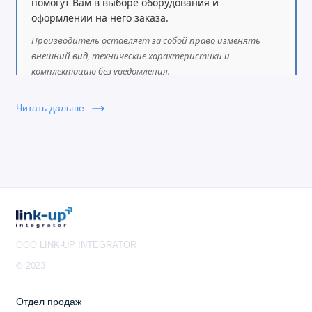
помогут Вам в выборе оборудования и
GXP1615)
оформлении на него заказа.
Особенности
Производитель оставляет за собой право изменять
внешний вид, технические характеристики и
Телефонная книга на 1000 контактов
комплектацию без уведомления.
Поддержка EHS для гарнитур Plantronics
Читать дальше
Поддержка 2 линий и 2 SIP-аккаунтов
Трехсторонняя конференц-связь
PoE-питание
Два порта Fast Ethernet
История вызовов на 200 записей
OOO LINK-UP INTEGRATOR
© 2023
Отдел продаж