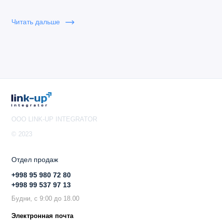
Автоответ, автонабор, рингтоны, посменная
Читать дальше
работа пользователей
Переключение на резервный сервер
Функциональные клавиши:
6 клавиш линий
OOO LINK-UP INTEGRATOR
4 программируемые контекстные клавиши
© 2023
5 кнопок навигации и меню
Отдел продаж
11 специальных клавиш: Сообщение, Перевод,
+998 95 980 72 80
Удержание, Гарнитура, Выключение звука,
+998 99 537 97 13
Отправка/повторный набор, Громкая связь,
Будни, с 9:00 до 18.00
Громкость +/–
Электронная почта