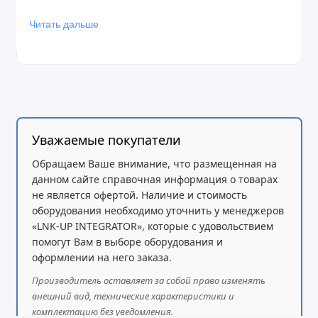
G.729A/B, G.711µ/a-law, G.726, G.723, iLBC
Читать дальше
DTMF (in-band, RFC2833, SIP INFO), VAD,
AEC, CNG, PLC, AGC
Функции телефонии:
Уважаемые покупатели
Удержание, переадресация, перевод
Обращаем Ваше внимание, что размещенная на
3-сторонняя конференц-связь
данном сайте справочная информация о товарах
не является офертой. Наличие и стоимость
Парковка/перехват вызова
оборудования необходимо уточнить у менеджеров
«LNK-UP INTEGRATOR», которые с удовольствием
Поддержка SCA/BLA
помогут Вам в выборе оборудования и
оформлении на него заказа.
Телефонная книга до 2000 записей (XML, LDAP)
Производитель оставляет за собой право изменять
Журнал вызовов до 1000 записей
внешний вид, технические характеристики и
комплектацию без уведомления.
XML-настройка экрана