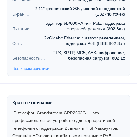
2.41" графический ЖК-дисплей с подсветкой
Экран
(132×48 точек)
адаптер 5В/600мА или PoE, поддержка
Питание
энергосбережения (802.3az)
2×Gigabit Ethernet с автоопределением,
Сеть
поддержка PoE (IEEE 802.3af)
TLS, SRTP, MD5, AES-шифрование,
Безопасность
безопасная загрузка, 802.1x
Все характеристики
Краткое описание
IP-телефон Grandstream GRP2602G — это
профессиональное устройство для корпоративной
телефонии с поддержкой 2 линий и 4 SIP-аккаунтов.
Оснащён HD-аудио, гигабитными портами с PoE,