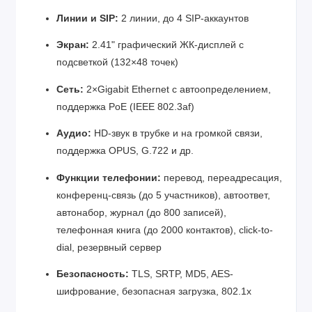
Линии и SIP:
2 линии, до 4 SIP-аккаунтов
Экран:
2.41" графический ЖК-дисплей с
подсветкой (132×48 точек)
Сеть:
2×Gigabit Ethernet с автоопределением,
поддержка PoE (IEEE 802.3af)
Аудио:
HD-звук в трубке и на громкой связи,
поддержка OPUS, G.722 и др.
Функции телефонии:
перевод, переадресация,
конференц-связь (до 5 участников), автоответ,
автонабор, журнал (до 800 записей),
телефонная книга (до 2000 контактов), click-to-
dial, резервный сервер
Безопасность:
TLS, SRTP, MD5, AES-
шифрование, безопасная загрузка, 802.1x