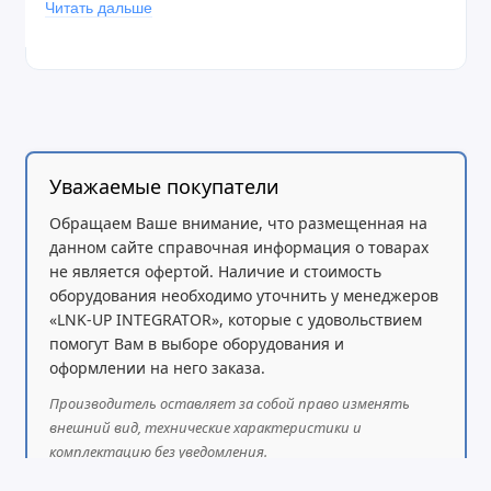
Читать дальше
Управление:
GDMS, TR-069, HTTP/HTTPS,
XML-файлы
Гарнитура:
порт RJ9 с поддержкой EHS
(Plantronics, Jabra, Sennheiser)
Питание:
адаптер 5В/600мА или PoE,
поддержка энергосбережения (802.3az)
Уважаемые покупатели
Дополнительно:
сменная лицевая панель,
Обращаем Ваше внимание, что размещенная на
данном сайте справочная информация о товарах
настенный монтаж (опция)
не является офертой. Наличие и стоимость
Размеры и вес:
208×180×63.4 мм, 670 г
оборудования необходимо уточнить у менеджеров
«LNK-UP INTEGRATOR», которые с удовольствием
Комплектация:
телефон, трубка, адаптер,
помогут Вам в выборе оборудования и
подставка, кабель, руководство
оформлении на него заказа.
Производитель оставляет за собой право изменять
внешний вид, технические характеристики и
комплектацию без уведомления.