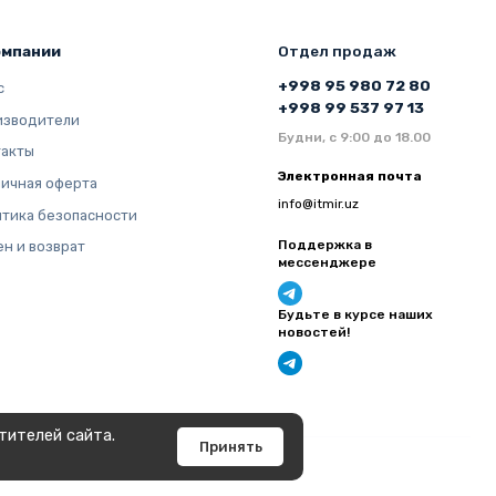
омпании
Отдел продаж
+998 95 980 72 80
с
+998 99 537 97 13
изводители
Будни, с 9:00 до 18.00
такты
Электронная почта
ичная оферта
info@itmir.uz
тика безопасности
Поддержка в
н и возврат
мессенджере
Будьте в курсе наших
новостей!
тителей сайта.
Принять