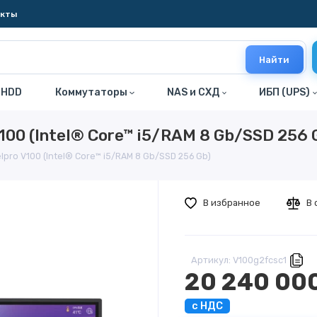
акты
Найти
 HDD
Коммутаторы
NAS и СХД
ИБП (UPS)
100 (Intel® Core™ i5/RAM 8 Gb/SSD 256 
lpro V100 (Intel® Core™ i5/RAM 8 Gb/SSD 256 Gb)
В избранное
В 
Артикул: V100g2fcsc1
20 240 00
с НДС