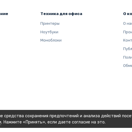
ание
Техника для офиса
О к
Принтеры
О на
Ноутбуки
Про
Моноблоки
Кон
Публ
Поли
Обме
ие средства сохранения предпочтений и анализа действий посе
и
. Нажмите «Принять», если даете согласие на это.