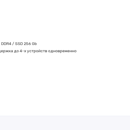
b DDR4 / SSD 256 Gb
ержка до 4-х устройств одновременно
ческие характеристики, включая мощные параметры OPS, поддержку