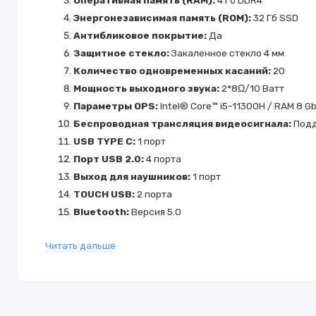
Энергонезависимая память (ROM):
32 Гб SSD
Антибликовое покрытие:
Да
Защитное стекло:
Закаленное стекло 4 мм
Количество одновременных касаний:
20
Мощность выходного звука:
2*8Ω/10 Ватт
Параметры OPS:
Intel® Core™ i5-11300H / RAM 8 G
Беспроводная трансляция видеосигнала:
Подд
USB TYPE C:
1 порт
Порт USB 2.0:
4 порта
Выход для наушников:
1 порт
TOUCH USB:
2 порта
Bluetooth:
Версия 5.0
Wi-Fi:
Поддержка 2.4G/5G
Читать дальше
Эта интерактивная панель предоставляет высокие техни
функциональные возможности.