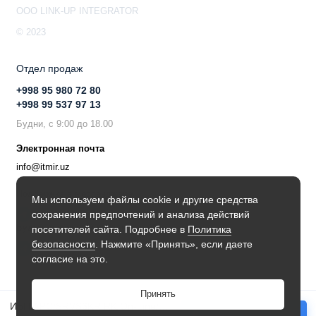
OOO LINK-UP INTEGRATOR
Защита от скачков напряжения: 600 Дж
Аварийное отключение питания (EPO): Да
© 2023
Отдел продаж
+998 95 980 72 80
+998 99 537 97 13
Будни, с 9:00 до 18.00
Электронная почта
info@itmir.uz
Поддержка в мессенджере
Мы используем файлы cookie и другие средства
сохранения предпочтений и анализа действий
Будьте в курсе наших новостей!
посетителей сайта. Подробнее в
Политика
безопасности
. Нажмите «Принять», если даете
согласие на это.
Принять
ИБП APC/SRVS6KRIRK/On-Line/EASY/Rack with RailKit/6 000 ВА/4 800 W
Купить