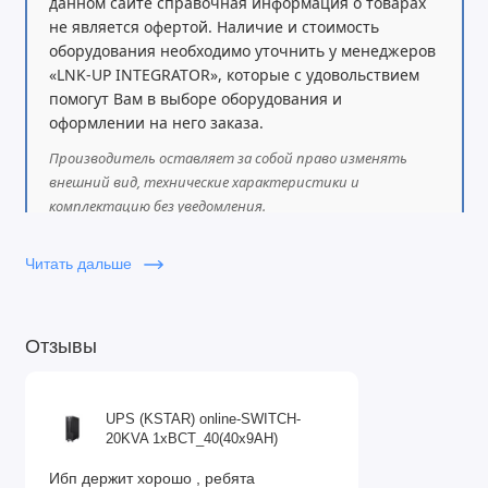
данном сайте справочная информация о товарах
Тип: Свинцово-кислотная (VRLA)
не является офертой. Наличие и стоимость
Напряжение батареи: 192 В
оборудования необходимо уточнить у менеджеров
«LNK-UP INTEGRATOR», которые с удовольствием
Типичное время перезарядки: 4 часа
помогут Вам в выборе оборудования и
Срок службы батареи: 3–5 лет
оформлении на него заказа.
Возможность увеличения автономии: Нет
В комплекте: 1 внешний батарейный блок, 1 кабель
Производитель оставляет за собой право изменять
внешний вид, технические характеристики и
для батареи
комплектацию без уведомления.
Управление и мониторинг:
Интерфейсы:
RS-232
Читать дальше
USB
Слот для SmartCard (1 свободный)
Отзывы
Дисплей: Многофункциональный ЖК-дисплей
Сигнализация:
Работа от батареи
UPS (KSTAR) online-SWITCH-
Низкий заряд
20KVA 1xBCT_40(40x9AH)
Перегрузка
Ибп держит хорошо , ребята
Физические характеристики: