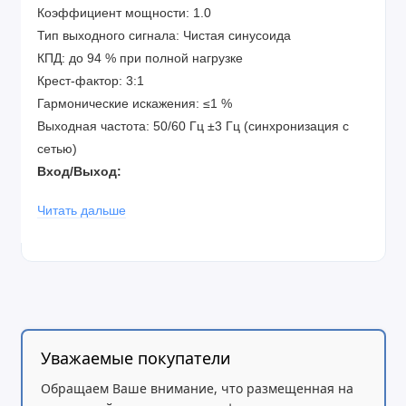
Коэффициент мощности: 1.0
Тип выходного сигнала: Чистая синусоида
КПД: до 94 % при полной нагрузке
Крест-фактор: 3:1
Гармонические искажения: ≤1 %
Выходная частота: 50/60 Гц ±3 Гц (синхронизация с
сетью)
Вход/Выход:
Входное напряжение: 110–300 В (60% нагрузка), 176–
Читать дальше
300 В (100% нагрузка)
Входная частота: 40–70 Гц, автоопределение
Входной разъём: 1 x жёсткое подключение (3 провода:
1P + N + E)
Выходной разъём: 1 x жёсткое подключение (3
провода: 1P + N + E)
Выходное напряжение: настраиваемое: 220 В / 230 В /
Уважаемые покупатели
240 В
Обращаем Ваше внимание, что размещенная на
Батарея: