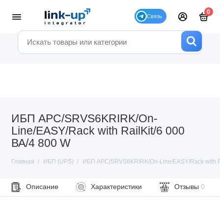
0
ИБП APC/SRVS6KRIRK/On-
Line/EASY/Rack with RailKit/6 000
ВА/4 800 W
Главная
ИБП (UPS)
ИБП APC/SRVS6KRIRK/On-Line/EASY/Rack with Ra
Описание
Характеристики
Отзывы
0