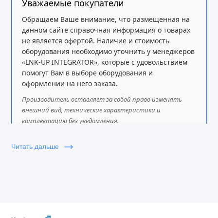
Уважаемые покупатели
одновременных вызовов
Быстрая настройка Zero configuration
Обращаем Ваше внимание, что размещенная на
абонентских SIP-устройств от компании
данном сайте справочная информация о товарах
Grandstream
не является офертой. Наличие и стоимость
Встроенная служба обмена мгновенными
оборудования необходимо уточнить у менеджеров
«LNK-UP INTEGRATOR», которые с удовольствием
сообщениями (IM), платформа голосовых
помогут Вам в выборе оборудования и
конференций и веб-встреч, с поддержкой
оформлении на него заказа.
доступа с компьютеров, мобильных устройств и
Производитель оставляет за собой право изменять
абонентских SIP-устройств
внешний вид, технические характеристики и
Бесплатное приложение Wave обеспечивает
комплектацию без уведомления.
простой обмен мгновенными сообщениями (IM)
и голосовую связь при помощи компьютеров,
Читать дальше
веб-доступа, Android/ iOS устройств
API для интеграции сторонних систем, включая
CRM и PMS платформы
Повышенная безопасность, включающая
безопасную загрузку, уникальный сертификат и
случайный пароль по умолчанию для защиты