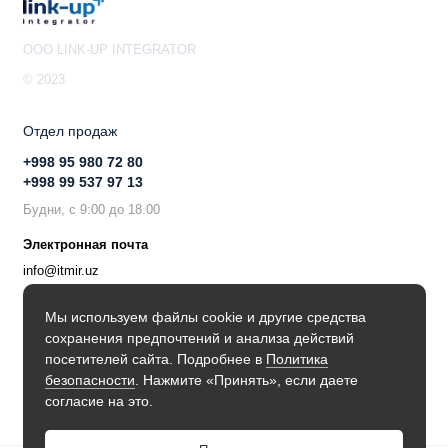
вызовов и учётных записей
Три гигабитных сетевых порта RJ45 с
OOO LINK-UP INTEGRATOR
автоопределением и поддержкой PoE+ и NAT
маршрутизатора
© 2023
Служба автоматического обхода NAT упрощает
безопасные удалённые подключения
Отдел продаж
Повышенная надежность благодаря поддержке
+998 95 980 72 80
высокой готовности с горячим резервированием
+998 99 537 97 13
Поддержка голосового кодека Full-Band Opus,
Будни, с 9:00 до 18.00
устойчивость к джиттеру (до 50% потери
Электронная почта
пакетов)
info@itmir.uz
Совместимо с GDMS для облачной настройки,
управления и контроля
Поддержка в мессенджере
Мы используем файлы cookie и другие средства
На основе открытой операционной системы
сохранения предпочтений и анализа действий
Asterisk* версия 16
Будьте в курсе наших новостей!
посетителей сайта. Подробнее в
Политика
безопасности
. Нажмите «Принять», если даете
согласие на это.