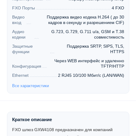
FXO Порты
4 FXO
Видео
Поддержка видео кодека H.264 ( до 30
вход
кадров в секунду и разрешением CIF)
Аудио
G.723, G.729, G.711 u/a, GSM и T.38
кодеки
совместимость
Защитные
Поддержка SRTP, SIPS, TLS,
функции
HTTPS
Через WEB интерфейс и удаленно
Конфигурация
TFTP/HTTP
Ethernet
2 RJ45 10/100 Мбит/с (LAN/WAN)
Все характеристики
Краткое описание
FXO шлюз GXW4108 предназначен для компаний