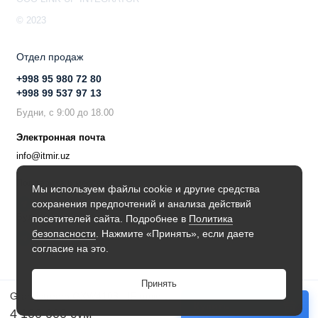
© 2023
Отдел продаж
+998 95 980 72 80
+998 99 537 97 13
Будни, с 9:00 до 18.00
Электронная почта
info@itmir.uz
Поддержка в мессенджере
Мы используем файлы cookie и другие средства
сохранения предпочтений и анализа действий
Будьте в курсе наших новостей!
посетителей сайта. Подробнее в
Политика
безопасности
. Нажмите «Принять», если даете
согласие на это.
Принять
Grandstream GXW4108 - IP шлюз. 8xFXO, 1xLAN, 1xWAN, 100Mbit/s
Купить
4 100 000 сум