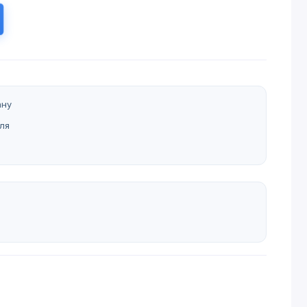
ану
ля