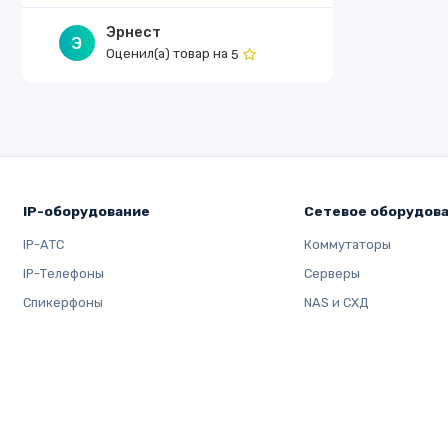
Эрнест
Э
Оценил(а) товар на
5
IP-оборудование
Сетевое оборудов
IP-АТС
Коммутаторы
IP-Телефоны
Серверы
Спикерфоны
NAS и СХД