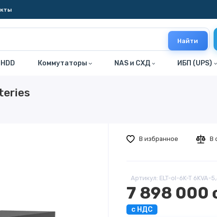
акты
Найти
 HDD
Коммутаторы
NAS и СХД
ИБП (UPS)
teries
В избранное
В 
Артикул: ELT-ol-6K-T 6KVA-5
7 898 000 
с НДС