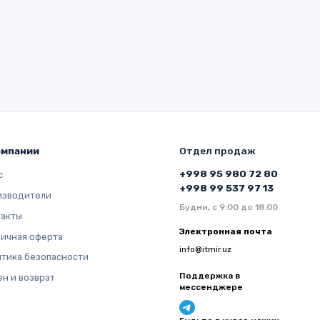
омпании
Отдел продаж
+998 95 980 72 80
с
+998 99 537 97 13
изводители
Будни, с 9:00 до 18.00
такты
Электронная почта
ичная оферта
info@itmir.uz
тика безопасности
Поддержка в
н и возврат
мессенджере