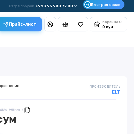
Отдел продаж
+998 95 980 72 80
Корзина
0
Прайс-лист
0 сум
сравнение
ПРОИЗВОДИТЕЛЬ
ELT
,4KW-Without
сум