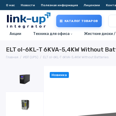
О нас
Новости
Полезная информация
Лицензии
Конт
КАТАЛОГ ТОВАРОВ
Акции
Техника для офиса
Жесткие диски /
ELT ol-6KL-T 6KVA-5,4KW Without Bat
Главная
ИБП (UPS)
ELT ol-6KL-T 6KVA-5,4KW Without Batteries
Новинка