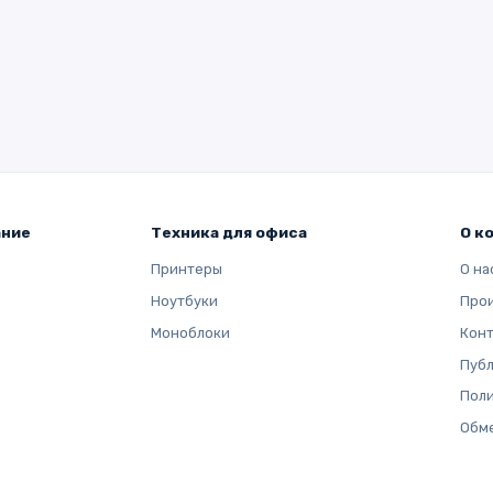
ание
Техника для офиса
О к
Принтеры
О на
Ноутбуки
Про
Моноблоки
Кон
Публ
Поли
Обме