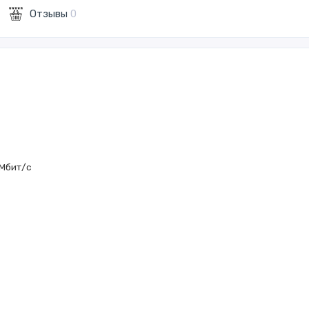
Отзывы
0
 Мбит/с