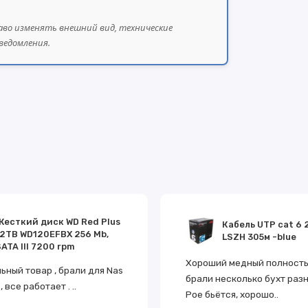
аво изменять внешний вид, технические
ведомления.
Жесткий диск WD Red Plus
Кабель UTP cat 6 
12TB WD120EFBX 256 Mb,
LSZH 305м -blue
ATA III 7200 rpm
Хороший медный полностью
ьный товар , брали для Nas
брали несколько бухт разн
, все работает . ..
Poe бьётся, хорошо..