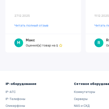
27.12.2025
11.12.202
Читать полный отзыв
Читать п
Макс
R
М
R
Оценил(а) товар на
О
5
IP-оборудование
Сетевое оборудов
IP-АТС
Коммутаторы
IP-Телефоны
Серверы
Спикерфоны
NAS и СХД