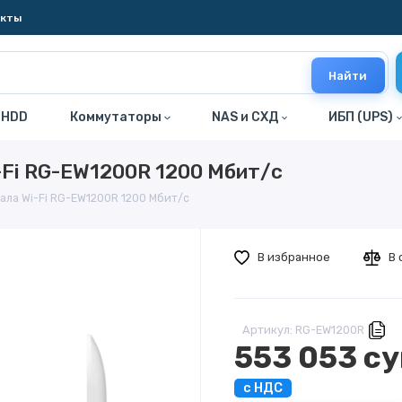
акты
Найти
 HDD
Коммутаторы
NAS и СХД
ИБП (UPS)
-Fi RG-EW1200R 1200 Мбит/с
ала Wi-Fi RG-EW1200R 1200 Мбит/с
В избранное
В 
Артикул: RG-EW1200R
553 053 с
с НДС