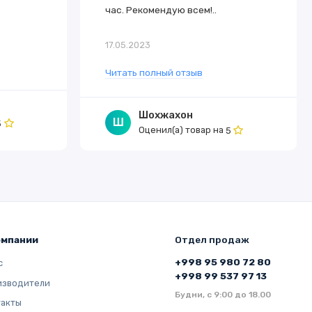
час. Рекомендую всем!..
17.05.2023
Читать полный отзыв
Шохжахон
Ш
5
Оценил(а) товар на
5
омпании
Отдел продаж
+998 95 980 72 80
с
+998 99 537 97 13
изводители
Будни, с 9:00 до 18.00
такты