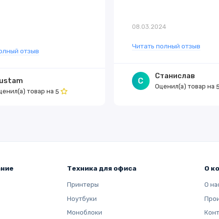
08.03.2024
5
Читать полный отзыв
олный отзыв
Станислав
ustam
С
Оценил(а) товар на
ценил(а) товар на
5
ание
Техника для офиса
О к
Принтеры
О на
Ноутбуки
Про
Моноблоки
Кон