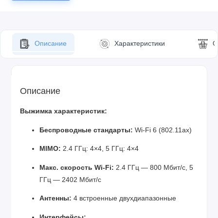
Описание
Характеристики
О
Описание
Выжимка характеристик:
Беспроводные стандарты:
Wi-Fi 6 (802.11ax)
MIMO:
2.4 ГГц: 4×4, 5 ГГц: 4×4
Макс. скорость Wi-Fi:
2.4 ГГц — 800 Мбит/с, 5
ГГц — 2402 Мбит/с
Антенны:
4 встроенные двухдиапазонные
Интерфейсы: