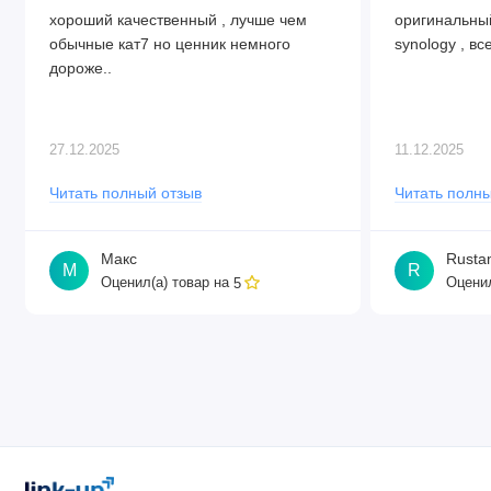
хороший качественный , лучше чем
оригинальный
обычные кат7 но ценник немного
synology , все
дороже..
27.12.2025
11.12.2025
Читать полный отзыв
Читать полны
Макс
Rusta
М
R
Оценил(а) товар на
Оценил
5