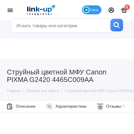
0
Cтруйный цветной МФУ Canon
PIXMA G2420 4465C009AA
Главная
Техника для офиса
Cтруйный цветной МФУ Canon PIXMA G
Описание
Характеристики
Отзывы
0