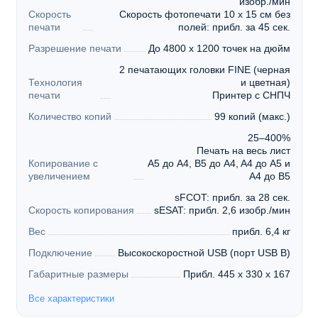
изобр./мин
Скорость
Скорость фотопечати 10 x 15 см без
печати
полей: прибл. за 45 сек.
Разрешение печати
До 4800 x 1200 точек на дюйм
2 печатающих головки FINE (черная
Технология
и цветная)
печати
Принтер с СНПЧ
Количество копий
99 копий (макс.)
25–400%
Печать на весь лист
Копирование с
A5 до A4, B5 до A4, A4 до A5 и
увеличением
A4 до B5
sFCOT: прибл. за 28 сек.
Скорость копирования
sESAT: прибл. 2,6 изобр./мин
Вес
прибл. 6,4 кг
Подключение
Высокоскоростной USB (порт USB B)
Габаритные размеры
Прибл. 445 x 330 x 167
Все характеристики