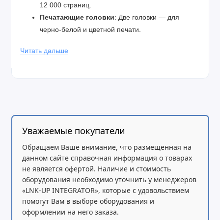
12 000 страниц.
Печатающие головки
: Две головки — для
черно-белой и цветной печати.
Подключение
: Порт USB 2.0.
Читать дальше
Что касается расходных материалов:
Чернила GI-41 BLACK
: Емкость 135 мл.
Чернила GI-41 (CYAN, MAGENTA, YELLOW)
:
Емкость 70 мл.
Головки цвет. QY6-8037 и головки ч/б QY6-
8028
обеспечивают качественную печать.
Уважаемые покупатели
Обращаем Ваше внимание, что размещенная на
данном сайте справочная информация о товарах
не является офертой. Наличие и стоимость
оборудования необходимо уточнить у менеджеров
«LNK-UP INTEGRATOR», которые с удовольствием
помогут Вам в выборе оборудования и
оформлении на него заказа.