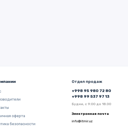
омпании
Отдел продаж
+998 95 980 72 80
с
+998 99 537 97 13
изводители
Будни, с 9:00 до 18.00
такты
Электронная почта
ичная оферта
info@itmir.uz
тика безопасности