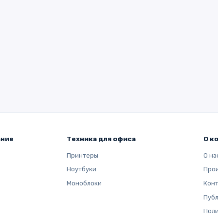
ание
Техника для офиса
О к
Принтеры
О на
Ноутбуки
Про
Моноблоки
Кон
Публ
Поли