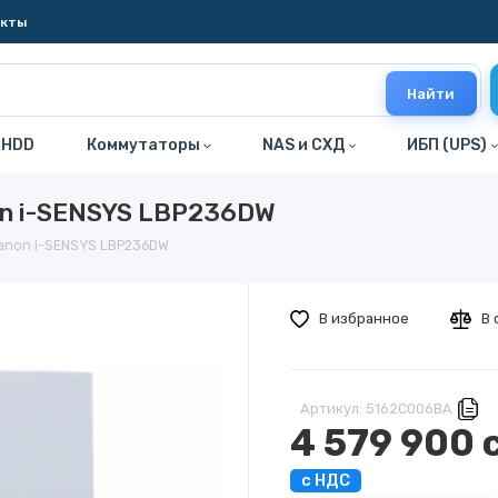
акты
Найти
 HDD
Коммутаторы
NAS и СХД
ИБП (UPS)
on i-SENSYS LBP236DW
anon i-SENSYS LBP236DW
В избранное
В 
Артикул: 5162C006BA
4 579 900 
с НДС