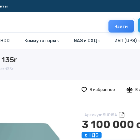
акты
Найти
 HDD
Коммутаторы
NAS и СХД
ИБП (UPS)
 135r
er 135r
В избранное
В 
Артикул: 5UE15A
3 100 000 
с НДС