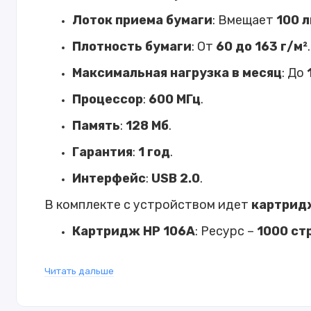
Лоток приема бумаги
: Вмещает
100 
Плотность бумаги
: От
60 до 163 г/м²
.
Максимальная нагрузка в месяц
: До
Процессор
:
600 МГц
.
Память
:
128 Мб
.
Гарантия
:
1 год
.
Интерфейс
:
USB 2.0
.
В комплекте с устройством идет
картрид
Картридж HP 106A
: Ресурс –
1000 ст
Это надежное и компактное устройство по
Читать дальше
печати и удобство в работе.