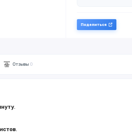
Поделиться
Отзывы
0
инуту
.
листов
.