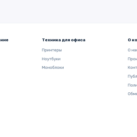
ание
Техника для офиса
О к
Принтеры
О на
Ноутбуки
Про
Моноблоки
Кон
Публ
Поли
Обме