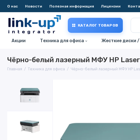
О нас
Новости
Полезная информация
Лицензии
Конт
КАТАЛОГ ТОВАРОВ
Акции
Техника для офиса
Жесткие диски /
Чёрно-белый лазерный МФУ HP Laser
Главная
Техника для офиса
Чёрно-белый лазерный МФУ HP Las