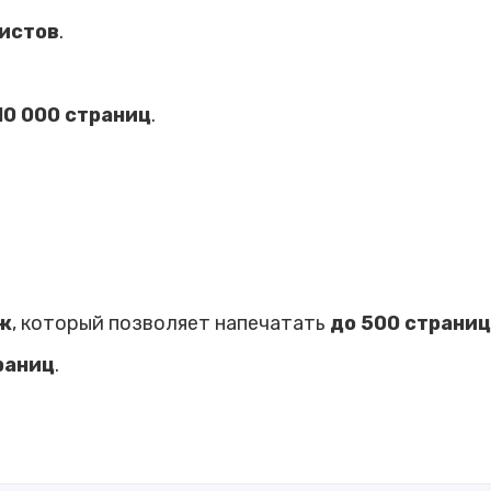
листов
.
10 000 страниц
.
ж
, который позволяет напечатать
до 500 страни
раниц
.
дойдет для домашнего использования или неболь