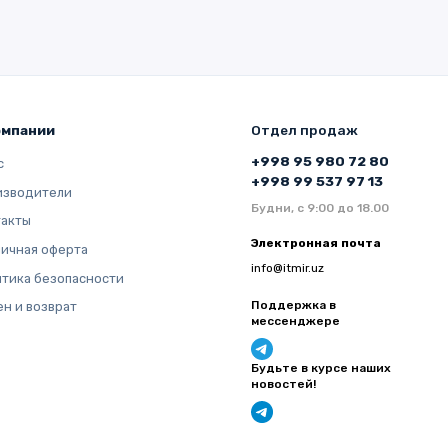
омпании
Отдел продаж
+998 95 980 72 80
с
+998 99 537 97 13
изводители
Будни, с 9:00 до 18.00
такты
Электронная почта
ичная оферта
info@itmir.uz
тика безопасности
Поддержка в
н и возврат
мессенджере
Будьте в курсе наших
новостей!