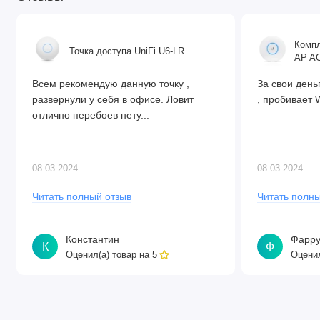
Компл
Точка доступа UniFi U6-LR
AP AC
Всем рекомендую данную точку ,
За свои день
развернули у себя в офисе. Ловит
, пробивает W
отлично перебоев нету...
08.03.2024
08.03.2024
Читать полный отзыв
Читать полны
Константин
Фарру
К
Ф
Оценил(а) товар на
Оценил
5