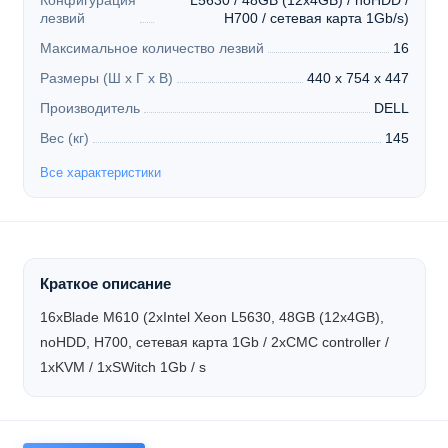
Конфигурация
L5630 / 48GB (12x4GB) / noHDD /
лезвий
H700 / сетевая карта 1Gb/s)
Максимальное количество лезвий
16
Размеры (Ш х Г х В)
440 x 754 x 447
Производитель
DELL
Вес (кг)
145
Все характеристики
Краткое описание
16xBlade M610 (2xIntel Xeon L5630, 48GB (12x4GB),
noHDD, H700, сетевая карта 1Gb / 2xCMC controller /
1xKVM / 1xSWitch 1Gb / s