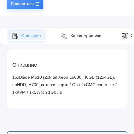
Поделиться
Описание
Характеристики
О
Описание
16xBlade M610 (2xIntel Xeon L5630, 48GB (12x4GB),
noHDD, H700, сетевая карта 1Gb / 2xCMC controller /
1xKVM / 1xSWitch 1Gb / s