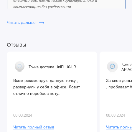
внешний вид, технические характеристики и
Чипсет: QCA9880
комплектацию без уведомления.
Совокупная скорость Wi-Fi: AC1750
Читать дальше
Интерфейсы и порты
Отзывы
Ethernet: 5 × 10/100/1000 Мбит/с
SFP: 1 порт
Компл
Точка доступа UniFi U6-LR
AP AC
USB: 1 × USB Type-A, макс. ток 1 А
Всем рекомендую данную точку ,
За свои день
PoE-выход: порт 5 (пассивное PoE, до 700 мА)
развернули у себя в офисе. Ловит
, пробивает W
отлично перебоев нету...
08.03.2024
08.03.2024
Питание
Читать полный отзыв
Читать полны
Источники питания: 2 (разъём постоянного тока