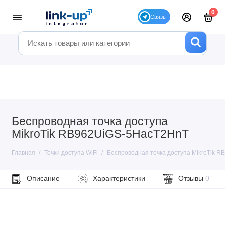
0
Беспроводная точка доступа
MikroTik RB962UiGS-5HacT2HnT
Главная
Точки доступа WiFi
Беспроводная точка доступа MikroTik 
Описание
Характеристики
Отзывы
0