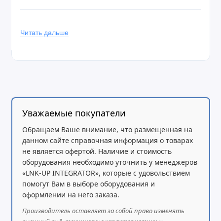
Читать дальше
Беспроводные возможности
2.4 ГГц:
Поколение Wi-Fi: Wi-Fi 4 (802.11b/g/n)
Максимальная скорость: до 450 Мбит/с
Количество антенн: 3 цепи, усиление 2.5 дБи
Уважаемые покупатели
Обращаем Ваше внимание, что размещенная на
Чипсет: QCA9558
данном сайте справочная информация о товарах
5 ГГц:
не является офертой. Наличие и стоимость
оборудования необходимо уточнить у менеджеров
Поколение Wi-Fi: Wi-Fi 5 (802.11a/n/ac)
«LNK-UP INTEGRATOR», которые с удовольствием
помогут Вам в выборе оборудования и
Максимальная скорость: до 1300 Мбит/с
оформлении на него заказа.
Количество антенн: 3 цепи, усиление 2 дБи
Производитель оставляет за собой право изменять