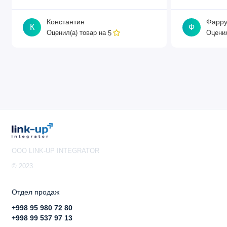
и PoE-IN)
Константин
Фарру
Напряжение питания: 11–57 В
К
Ф
Оценил(а) товар на
Оценил
5
Максимальное энергопотребление: 17 Вт
Охлаждение: пассивное
Мониторинг и функции
Мониторинг температуры: есть
OOO LINK-UP INTEGRATOR
Мониторинг напряжения: есть
© 2023
Звуковой сигнал (бипер): есть
Отдел продаж
+998 95 980 72 80
+998 99 537 97 13
Сертификация и защита