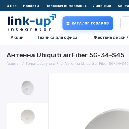
О нас
Новости
Полезная информация
Лицензии
Конт
КАТАЛОГ ТОВАРОВ
Акции
Техника для офиса
Жесткие диски /
Антенна Ubiquiti airFiber 5G-34-S45
Главная
Точки доступа WiFi
Антенна Ubiquiti airFiber 5G-34-S45