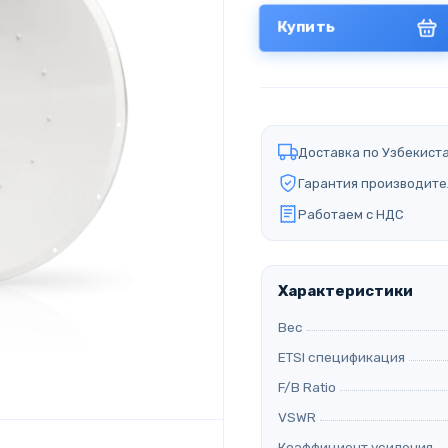
Купить
Доставка по Узбекист
Гарантия производите
Работаем с НДС
Характеристики
Вес
ETSI спецификация
F/B Ratio
VSWR
Коэффициент усиления