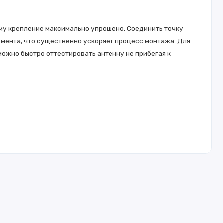
ому крепление максимально упрощено. Соединить точку
мента, что существенно ускоряет процесс монтажа. Для
можно быстро оттестировать антенну не прибегая к
ность
егативному
и меры