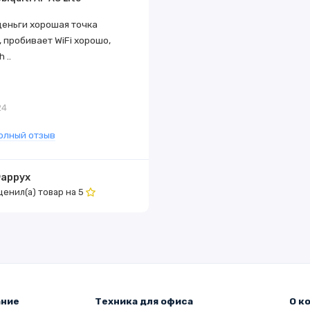
деньги хорошая точка
, пробивает WiFi хорошо,
 ..
24
олный отзыв
аррух
ценил(а) товар на
5
ание
Техника для офиса
О к