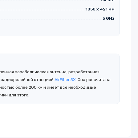
1050 x 421 мм
5 GHz
вленная параболическая антенна, разработанная
с радиорелейной станцией
AirFiber 5X
. Она рассчитана
ностью более 200 км и имеет все необходимые
ики для этого.