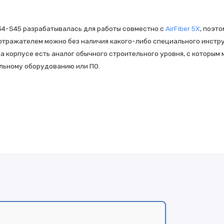
G34-S45 разрабатывалась для работы совместно с
AirFiber 5X
, поэт
отражателем можно без наличия какого-либо специального инстру
а корпусе есть аналог обычного строительного уровня, с которым 
льному оборудованию или ПО.
акрывающего место контакта от попадания влаги. Это дает возмож
овышенным показателем влажности. Для большей устойчивости к н
 Geomet, которая предотвращает возникновение коррозии. Все эт
м области применения РЛЛ, является весомым плюсом.