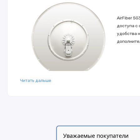
AirFiber 5
доступа с 
удобства н
дополните
Читать дальше
Стоит отметить и наличие защитного кожуха, надежно з
установки радиомоста даже в очень сыром климате с п
воздействию вся поверхность оцинкована по технологии
позволяют продлить срок службы антенны, что, с учето
Уважаемые покупатели