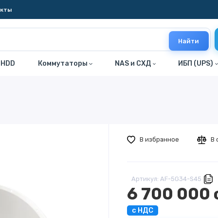
акты
Найти
 HDD
Коммутаторы
NAS и СХД
ИБП (UPS)
В избранное
В 
Артикул: AF-5G34-S45
6 700 000 
с НДС