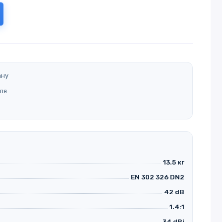
ану
ля
13.5 кг
EN 302 326 DN2
42 dB
1.4:1
34 dBi