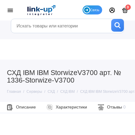
0
СХД IBM IBM StorwizeV3700 арт. №
1336-Storwize-V3700
Главная
Серверы
СХД
СХД IBM
СХД IBM IBM StorwizeV3700 арт
Описание
Характеристики
Отзывы
0