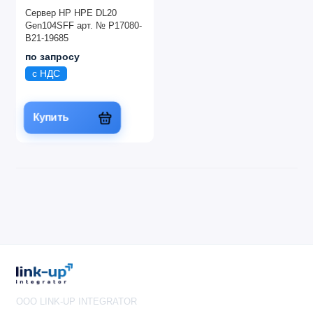
Сервер HP HPE DL20
Gen104SFF арт. № P17080-
B21-19685
по запросу
с НДС
Купить
OOO LINK-UP INTEGRATOR