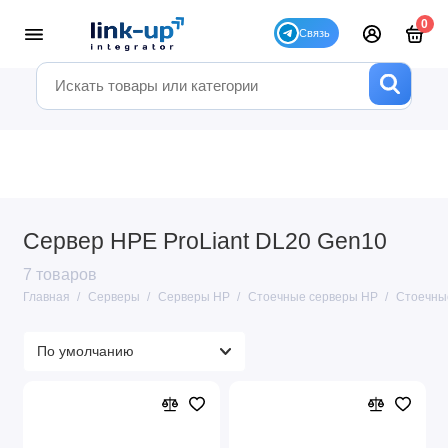
0
Сервер HPE ProLiant DL20 Gen10
7 товаров
Главная
Серверы
Серверы HP
Стоечные серверы HP
Стоечны